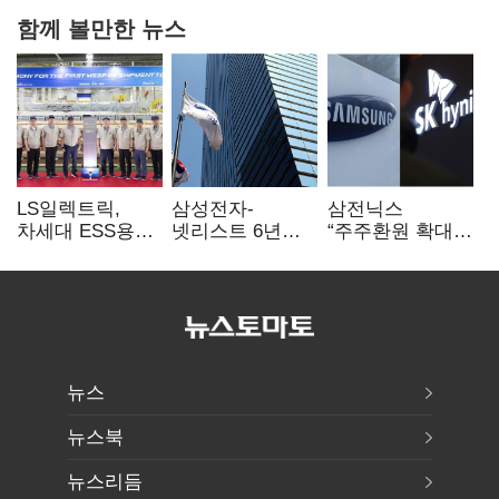
함께 볼만한 뉴스
LS일렉트릭,
삼성전자-
삼전닉스
차세대 ESS용
넷리스트 6년
“주주환원 확대
전력변환장치 G2
특허분쟁 종료…
방안 마련”…
출하
기술 협력 확대
로이터에 성명
합의
보내
뉴스
뉴스북
뉴스리듬