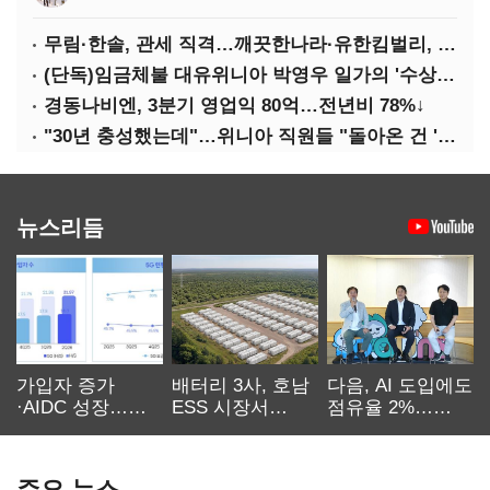
무림·한솔, 관세 직격…깨끗한나라·유한킴벌리, 수익성 악화
(단독)임금체불 대유위니아 박영우 일가의 '수상한 별장'
경동나비엔, 3분기 영업익 80억…전년비 78%↓
"30년 충성했는데"…위니아 직원들 "돌아온 건 '배신'"
뉴스리듬
가입자 증가
배터리 3사, 호남
다음, AI 도입에도
·AIDC 성장…
ESS 시장서
점유율 2%…
SKT 2분기 성장
‘격돌’
에이전트
본궤도
차별화가 관건
주요 뉴스