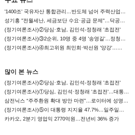
'1400조' 국유자산 통합관리…반도체 넘어 주력산업
구조혁신
성기홍 "전월세난, 세금보단 수요·공급 문제"…닥공
시사
(정기여론조사)②당심·호남, 김민석-정청래 '초접전'
(정기여론조사)③2순위, 10명 중 4명 '송영길'…정청래
'한 자릿수'
(정기여론조사)④최고위원 최민희·박선원 '양강'…
서미화·이성윤·임미애 뒤이어
많이 본 뉴스
(정기여론조사)②당심·호남, 김민석-정청래 '초접전'
(정기여론조사)①당심, 김민석·정청래 '초접전'…대통령
지지도 '50% 아래로'(종합)
삼전닉스 “주주환원 확대 방안 마련”…로이터에 성명
보내
(정기여론조사)⑤이 대통령 지지율 47.7%…일주일
만에 다시 40%대
카카오, 2분기 영업익 2770억원…전년비 36% 증가