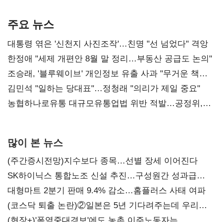
기준은 숙제
AI 수익화 관건
본궤도
주요 뉴스
대통령 엮은 '신천지 사진조작'…친명 "선 넘었다" 격앙
한정애 "세제 개편안 8월 말 정리…부동산 공급도 논의"
조승래, '블루웨이브' 개인정보 유출 사과 "무거운 책임
통감"
김민석 "일하는 당대표"…정청래 "의리가 제일 중요"
농협하나로유통 대규모유통업법 위반 적발…공정위,
과징금 4억6200만원 부과
많이 본 뉴스
(주간증시전망)지수보다 종목…선별 장세 이어진다
SK하이닉스 통합노조 신설 추진…구성원간 성과급
불만 확산
대형마트 2분기 판매 9.4% 감소…홈플러스 사태 여파
(코스닥 퇴출 논란)②일본은 5년 기다려주는데 우리는
당장 퇴출?…시간만으론 부족한 코스닥 구하기
(현장+)'폭염중대경보'에도 농촌 이주노동자는