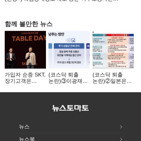
강행군…'야외작업 중지' 권고도 무시
함께 볼만한 뉴스
가입자 순증 SKT,
(코스닥 퇴출
(코스닥 퇴출
장기고객은
논란)③이광재
논란)②일본은
CEO가 직접
"과속 잡더라도
5년
챙긴다
자동차 없애지는
기다려주는데
말아야"
우리는 당장
퇴출?…
시간만으론
부족한 코스닥
구하기
뉴스
뉴스북