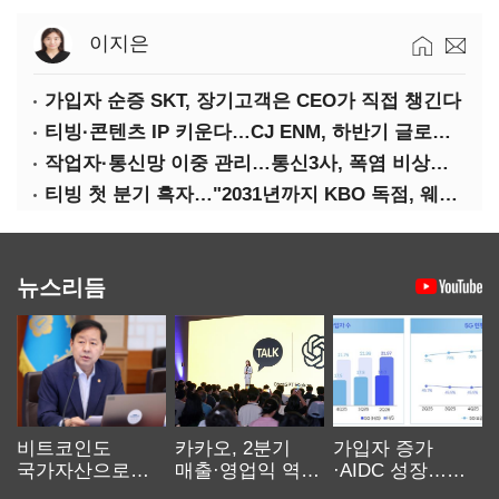
이지은
가입자 순증 SKT, 장기고객은 CEO가 직접 챙긴다
티빙·콘텐츠 IP 키운다…CJ ENM, 하반기 글로벌 확장 가속
작업자·통신망 이중 관리…통신3사, 폭염 비상대응 돌입
티빙 첫 분기 흑자…"2031년까지 KBO 독점, 웨이브 합병도 속도"
뉴스리듬
비트코인도
카카오, 2분기
가입자 증가
국가자산으로…'
매출·영업익 역대
·AIDC 성장…
보관·평가·처분'
최대…에이전트
SKT 2분기 성장