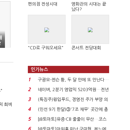
편의점 전성시대
영화관의 시대는 끝
났다?
대
2
"CD로 구워오세요"
콘서트 전당대회
몰
인기뉴스
1
구광모-젠슨 황, 두 달 만에 또 만난다…
로봇·AI 등 논...
2
네이버, 2분기 영업익 5203억원…전년
”
비 0.2% 감소...
3
(특징주)윙입푸드, 경영진 주가 부양 의
익 희비
지에 상한가...
4
(민선 9기 한달)③'7조 채무' 곳간에 충
격…추미애, 20년...
5
[IB토마토]유증·CB 줄줄이 무산…코스
닥 벌점 급증에 ...
6
[IB토마토]아워홈 떠난 구미현, 본느에