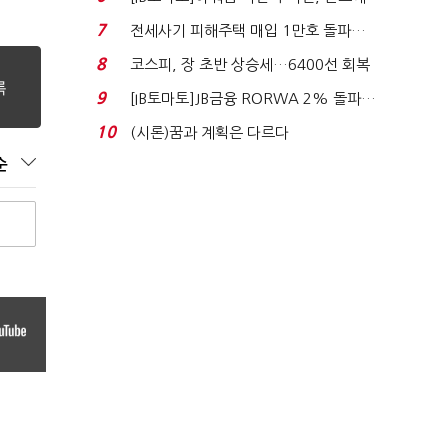
340억 베팅…가...
7
전세사기 피해주택 매입 1만호 돌파…
누적 피해자 4만2...
8
코스피, 장 초반 상승세…6400선 회복
시도
9
[IB토마토]JB금융 RORWA 2% 돌파…
실적 견인은 은행 ...
10
(시론)꿈과 계획은 다르다
순