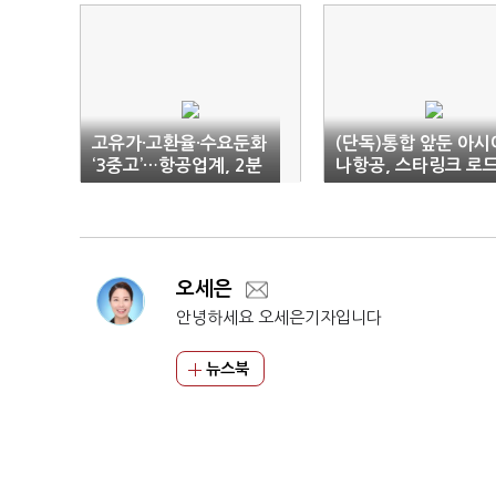
고유가·고환율·수요둔화
(단독)통합 앞둔 아시
‘3중고’…항공업계, 2분
나항공, 스타링크 로
기부터 보릿고개
맵 가동
오세은
안녕하세요 오세은기자입니다
뉴스북