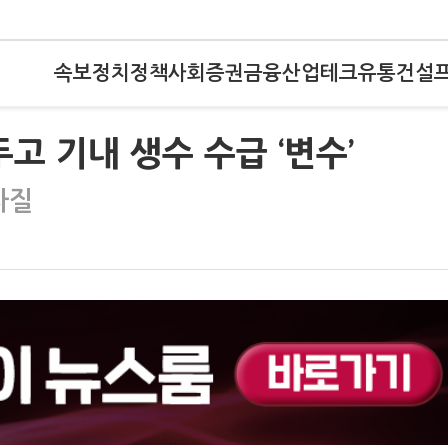
속보
정치
정책
사회
증권
금융
산업
테크
유통
건설
고 기내 생수 수급 ‘변수’
차질