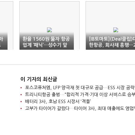
아
환율 1560원 뚫자 항공
[IB토마토](Deal클립)
드
업계 ‘패닉’…성수기 앞
한항공, 회사채 흥행…
두고 ‘초비상’
000억 모집에 1.1조 
렸다
이 기자의 최신글
포스코퓨처엠, LFP 양극재 첫 대규모 공급…ESS 시장 공략
트리니티항공 출범…“합리적 가격·기대 이상 서비스로 승부
배터리 3사, 호남 ESS 시장서 ‘격돌’
고부가 타이어가 갈랐다…타이어 3사, 최대 매출에도 영업