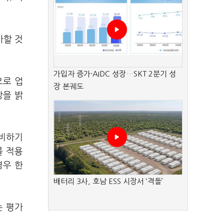
가할 것
가입자 증가·AIDC 성장…SKT 2분기 성
으로 업
장 본궤도
장을 밝
대비하기
를 적용
경우 한
배터리 3사, 호남 ESS 시장서 ‘격돌’
는 평가