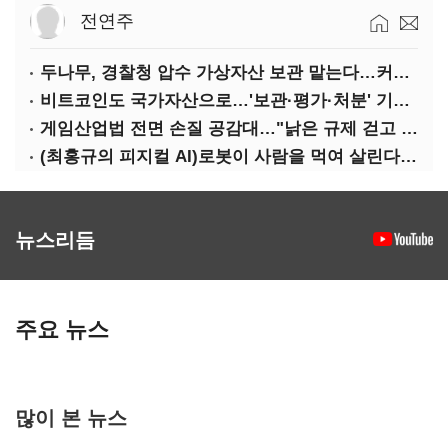
전연주
두나무, 경찰청 압수 가상자산 보관 맡는다…커스터디 사업 최종 낙찰
비트코인도 국가자산으로…'보관·평가·처분' 기준은 숙제
게임산업법 전면 손질 공감대…"낡은 규제 걷고 안전장치 촘촘히 해야"
(최홍규의 피지컬 AI)로봇이 사람을 먹여 살린다, 그런데 언제 먹여야 할지는 모른다
뉴스리듬
주요 뉴스
많이 본 뉴스