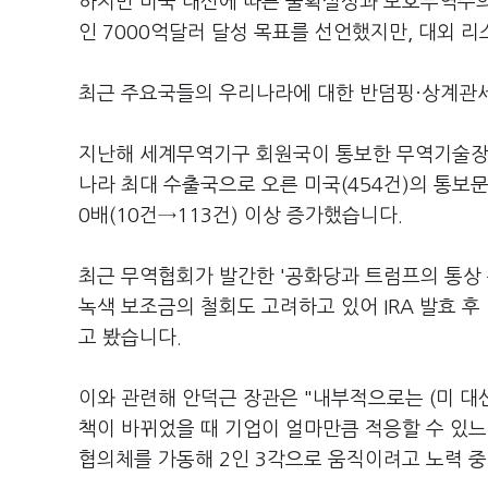
하지만 미국 대선에 따른 불확실성과 보호무역주의
인 7000억달러 달성 목표를 선언했지만, 대외 
최근 주요국들의 우리나라에 대한 반덤핑·상계관
지난해 세계무역기구 회원국이 통보한 무역기술장벽
나라 최대 수출국으로 오른 미국(454건)의 통보
0배(10건→113건) 이상 증가했습니다.
최근 무역협회가 발간한 '공화당과 트럼프의 통상 분
녹색 보조금의 철회도 고려하고 있어 IRA 발효 
고 봤습니다.
이와 관련해 안덕근 장관은 "내부적으로는 (미 대
책이 바뀌었을 때 기업이 얼마만큼 적응할 수 있느
협의체를 가동해 2인 3각으로 움직이려고 노력 