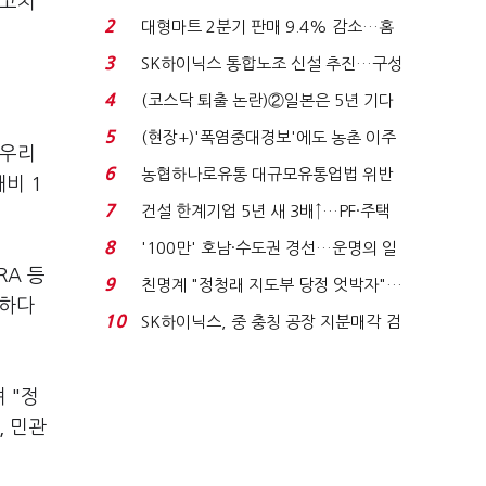
최고치
세 이어진다...
2
대형마트 2분기 판매 9.4% 감소…홈
플러스 사태 여파...
3
SK하이닉스 통합노조 신설 추진…구성
원 간 성과급 불...
4
(코스닥 퇴출 논란)②일본은 5년 기다
려주는데 우리는 ...
5
(현장+)'폭염중대경보'에도 농촌 이주
 우리
노동자는 강행군…'야...
6
농협하나로유통 대규모유통업법 위반
비 1
적발…공정위, 과...
7
건설 한계기업 5년 새 3배↑…PF·주택
침체에 재무 ...
8
'100만' 호남·수도권 경선…운명의 일
RA 등
주일
9
친명계 "정청래 지도부 당정 엇박자"…
피하다
친청계 "신천지 오...
10
SK하이닉스, 중 충칭 공장 지분매각 검
토?…“확정된 바...
 "정
, 민관