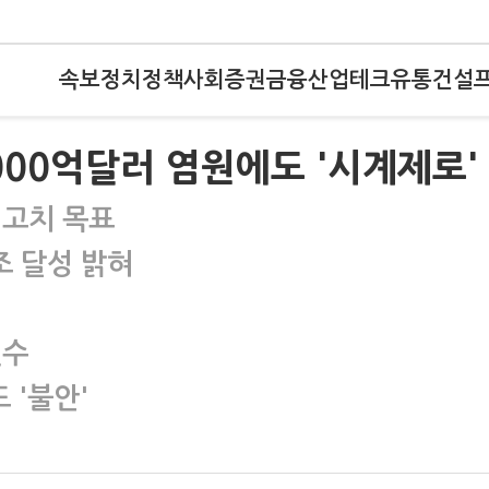
속보
정치
정책
사회
증권
금융
산업
테크
유통
건설
00억달러 염원에도 '시계제로'
최고치 목표
조 달성 밝혀
변수
 '불안'