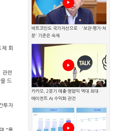
비트코인도 국가자산으로…'보관·평가·처
분' 기준은 숙제
도체 회
선 관련
을 드
카카오, 2분기 매출·영업익 역대 최대…
에이전트 AI 수익화 관건
민간투자
며 "올