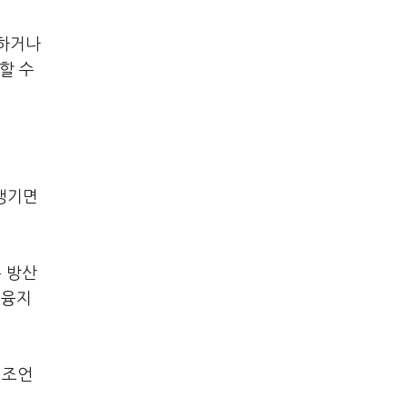
경하거나
할 수
 생기면
 방산
금융지
 조언