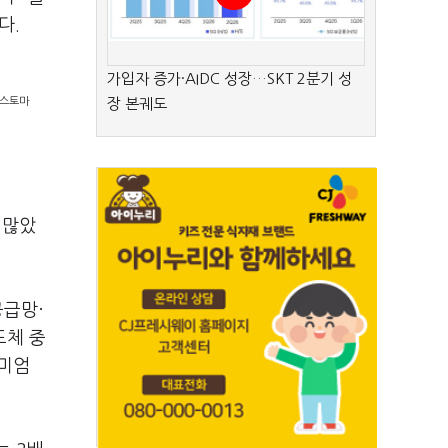
다.
가입자 증가·AIDC 성장…SKT 2분기 성
뉴스토마
장 본궤도
 많았
공급망·
도체 중
리미엄