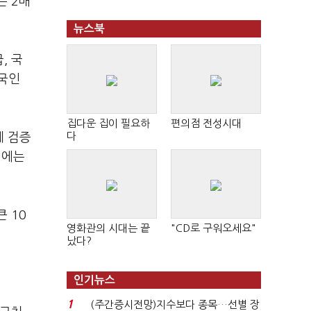
는 2배
뉴스북
, 국
외국인
집다운 집이 필요하
편의점 전성시대
다
체 검증
기에는
 10
영화관의 시대는 끝
"CD로 구워오세요"
났다?
인기뉴스
1
(주간증시전망)지수보다 종목…선별 장