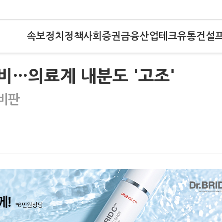
속보
정치
정책
사회
증권
금융
산업
테크
유통
건설
비…의료계 내분도 '고조'
 비판