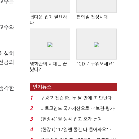
 교수들
집다운 집이 필요하
편의점 전성시대
다
 교수와
을 심히
 전공의
영화관의 시대는 끝
"CD로 구워오세요"
났다?
인기뉴스
 생각한
1
구광모-젠슨 황, 두 달 만에 또 만난다…
로봇·AI 등 논...
2
비트코인도 국가자산으로…'보관·평가·
처분' 기준은 ...
3
(현장+)"팔 생각 접고 호가 높여
요"…'덜 똘똘한 한 채' 20...
4
(현장+)"12일엔 물건 다 들어와요"…
빈 매대 채우며 문 연 ...