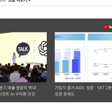
0/0
댓글 더보기
2분기 매출·영업익 역대
가입자 증가·AIDC 성장…SKT 2
전트 AI 수익화 관건
성장 본궤도