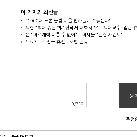
이 기자의 최신글
"1000대 드론 불빛 서울 밤하늘에 수놓는다"
의협 "의대 증원 백지상태서 대화하자"…의대교수, 집단 
윤 "의료개혁 미룰 수 없어"…의사들 "원점 재검토"
의료계, 또 전국 휴진…해법 난망
0
/
300
추천