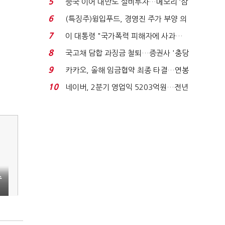
5
중국 이어 대만도 설비투자…메모리 ‘삼
국전쟁’
6
(특징주)윙입푸드, 경영진 주가 부양 의
지에 상한가...
7
이 대통령 "국가폭력 피해자에 사과…
적극적 조사로 진...
8
국고채 담합 과징금 철퇴…증권사 '충당
금 폭탄' 우려...
9
카카오, 올해 임금협약 최종 타결…연봉
6.3% 인상·격려...
10
네이버, 2분기 영업익 5203억원…전년
비 0.2% 감소...
수