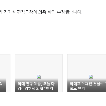
라 김기성 편집국장이 최종 확인·수정했습니다.
의
의대 전형 제출, 오늘 마
의대교수 휴진 첫날…
감…임현택 의협 "백지
술도 연기
화"