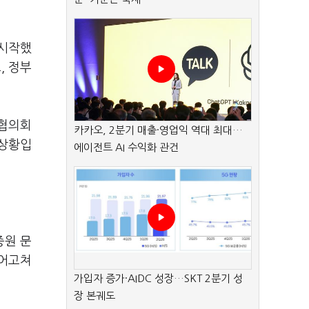
 시작했
, 정부
의협의회
카카오, 2분기 매출·영업익 역대 최대…
 상황입
에이전트 AI 수익화 관건
증원 문
뜯어고쳐
가입자 증가·AIDC 성장…SKT 2분기 성
장 본궤도