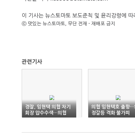
이 기사는 뉴스토마토 보도준칙 및 윤리강령에 따
ⓒ 맛있는 뉴스토마토, 무단 전재 - 재배포 금지
관련기사
경찰, 임현택 의협 차기
의협 임현택호 출항…
회장 압수수색…의협
정갈등 격화 불가피
"명백한 보복행위"