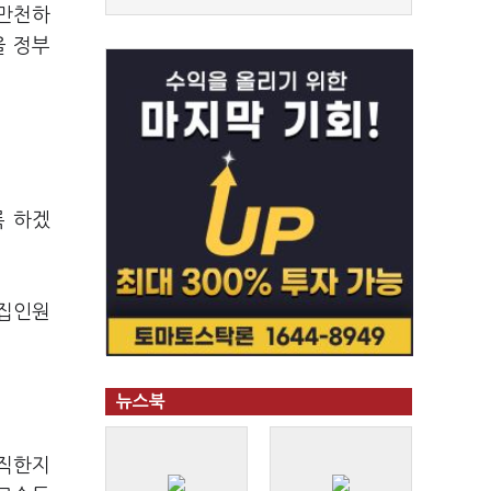
 만천하
을 정부
록 하겠
모집인원
뉴스북
사직한지