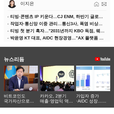
이지은
티빙·콘텐츠 IP 키운다…CJ ENM, 하반기 글로벌 확장 가속
작업자·통신망 이중 관리…통신3사, 폭염 비상대응 돌입
티빙 첫 분기 흑자…"2031년까지 KBO 독점, 웨이브 합병도 속도"
박윤영 KT 대표, AIDC 현장경영…"AX 플랫폼 핵심 인프라로 키운다"
뉴스리듬
비트코인도
카카오, 2분기
가입자 증가
국가자산으로…'
매출·영업익 역대
·AIDC 성장…
보관·평가·처분'
최대…에이전트
SKT 2분기 성장
기준은 숙제
AI 수익화 관건
본궤도