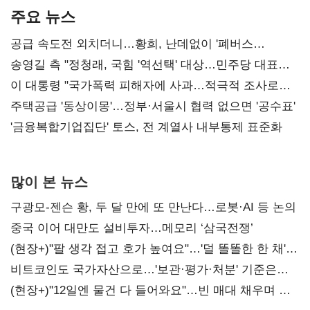
주요 뉴스
공급 속도전 외치더니…황희, 난데없이 '폐버스
리모델링' 제안
송영길 측 "정청래, 국힘 '역선택' 대상…민주당 대표로
총선 지휘 못해"
이 대통령 "국가폭력 피해자에 사과…적극적 조사로
진실 밝혀야"
주택공급 '동상이몽'…정부·서울시 협력 없으면 '공수표'
'금융복합기업집단' 토스, 전 계열사 내부통제 표준화
많이 본 뉴스
구광모-젠슨 황, 두 달 만에 또 만난다…로봇·AI 등 논의
중국 이어 대만도 설비투자…메모리 ‘삼국전쟁’
(현장+)"팔 생각 접고 호가 높여요"…'덜 똘똘한 한 채'
20억 키맞추기
비트코인도 국가자산으로…'보관·평가·처분' 기준은
숙제
(현장+)"12일엔 물건 다 들어와요"…빈 매대 채우며 문