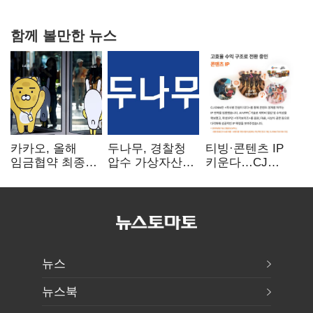
연 홈플러스
함께 볼만한 뉴스
카카오, 올해
두나무, 경찰청
티빙·콘텐츠 IP
임금협약 최종
압수 가상자산
키운다…CJ
타결…연봉 6.3%
보관 맡는다…
ENM, 하반기
인상·격려금
커스터디 사업
글로벌 확장 가속
300만원
최종 낙찰
뉴스
뉴스북