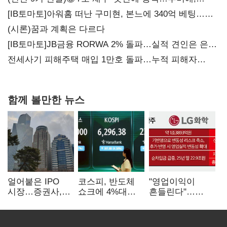
20년만에 '비상재정' 선언 승부수
[IB토마토]아워홈 떠난 구미현, 본느에 340억 베팅…
가족 지배체제 구축
(시론)꿈과 계획은 다르다
[IB토마토]JB금융 RORWA 2% 돌파…실적 견인은 은행
아닌 캐피탈
전세사기 피해주택 매입 1만호 돌파…누적 피해자
4만278명
함께 볼만한 뉴스
얼어붙은 IPO
코스피, 반도체
"영업이익이
시장…증권사,
쇼크에 4%대
흔들린다"…
하반기 '대어
급락…코스닥은
화학주, IFRS
전쟁' 기대
5거래일째 상승
18에 취약