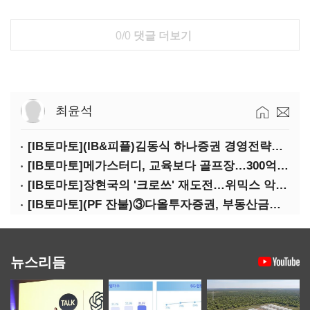
0/0
댓글 더보기
최윤석
[IB토마토](IB&피플)김동식 하나증권 경영전략본부장
[IB토마토]메가스터디, 교육보다 골프장…300억 대여 뒤 보증 리스크
[IB토마토]장현국의 '크로쓰' 재도전…위믹스 악몽 지울 수 있나
[IB토마토](PF 잔불)③다올투자증권, 부동산금융 줄였지만 정상화는 진행형
뉴스리듬