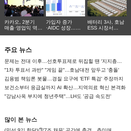
카카오, 2분기
가입자 증가
배터리 3사, 호남
매출·영업익 역대
·AIDC 성장…
ESS 시장서
최대…에이전트
SKT 2분기 성장
‘격돌’
AI 수익화 관건
본궤도
주요 뉴스
문제는 전대 이후…선호투표제로 뒤집힐 땐 '지지층
불복'
"1차 투표서 과반" "게임 끝"…호남대전 앞두고 '충돌'
김용범 책임론 봇물…경질 요구에 'ETF 특검' 주장까지
보건소부터 응급실까지 AI 확산…지역의료 혁신 본격화
"강남사옥 부지에 청년주택"…LH도 '공급 속도전'
많이 본 뉴스
(민선 9기 한달)③'7조 채무' 곳간에 충격…추미애,