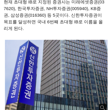
현재 초대형 IB로 지정된 증권사는
미래에셋증권(03
7620)
, 한국투자증권,
NH투자증권(005940)
, KB증
권,
삼성증권(016360)
등 5곳이다. 신한투자증권이
목표를 달성하면 국내 6번째 초대형 IB로 이름을 올
리게 된다.