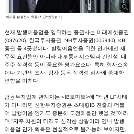
이재용 삼성전자 회장 (사진=연합뉴스)
현재 발행어음업을 영위하는 증권사는
미래에셋증권
(037620)
, 한국투자증권,
NH투자증권(005940)
, KB
증권 등 4곳뿐이다. 발행어음업을 위한 인가에선 재
무적 요건뿐만 아니라 내부통제시스템과 건전성, 대
주주 적격성 등이 중요한 평가요소다. 특히 형사소송
이나 기관의 조사, 검사 등은 적격성 심사에 중대한
영향을 미친다.
금융투자업계 관계자는 <IB토마토>에 "작년 LP사태
가 아니라면 신한투자증권은 초대형IB 진출과 더불
어 발행어음 인가도 충분히 도전해볼만 했을 것"이라
며 "지주 차원의 타격도 심각한 상황이라 연내 발행
어음업 인가 획득은 현실적으로 불가능해 보이지만,