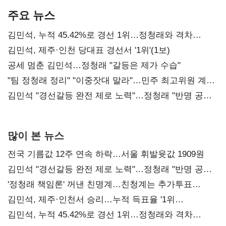
주요 뉴스
김민석, 누적 45.42%로 경선 1위…정청래와 격차
0.86%p(2보)
김민석, 제주·인천 당대표 경선서 '1위'(1보)
공세 멈춘 김민석…정청래 "갈등은 제가 수습"
"팀 정청래 정리" "이중잣대 말라"…민주 최고위원 계파
다툼 격화
김민석 "경선갈등 완전 제로 노력"…정청래 "반명 공세
사과부터"
많이 본 뉴스
전국 기름값 12주 연속 하락…서울 휘발윳값 1909원
김민석 "경선갈등 완전 제로 노력"…정청래 "반명 공세
사과부터"
'정청래 책임론' 꺼낸 친명계…친청계는 추가투표
때리기
김민석, 제주·인천서 승리…누적 득표율 '1위
탈환'(종합)
김민석, 누적 45.42%로 경선 1위…정청래와 격차