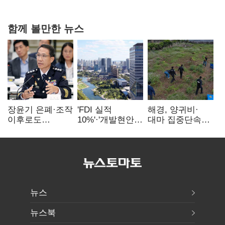
0.86%p(2보)
함께 볼만한 뉴스
장윤기 은폐·조작
'FDI 실적
해경, 양귀비·
이후로도
10%'·'개발현안
대마 집중단속…
정보유출·
산적'…
4개월 동안
내부비위…경찰
인천경제청장
249명 검거
신뢰는 어디에
구원투수 찾기
뉴스
뉴스북