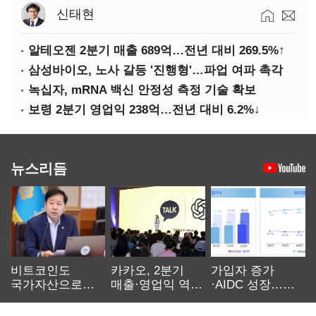
신태현
알테오젠 2분기 매출 689억…전년 대비 269.5%↑
삼성바이오, 노사 갈등 '진행형'…파업 여파 촉각
녹십자, mRNA 백신 안정성 측정 기술 확보
보령 2분기 영업익 238억…전년 대비 6.2%↓
뉴스리듬
비트코인도
카카오, 2분기
가입자 증가
국가자산으로…'
매출·영업익 역대
·AIDC 성장…
보관·평가·처분'
최대…에이전트
SKT 2분기 성장
기준은 숙제
AI 수익화 관건
본궤도