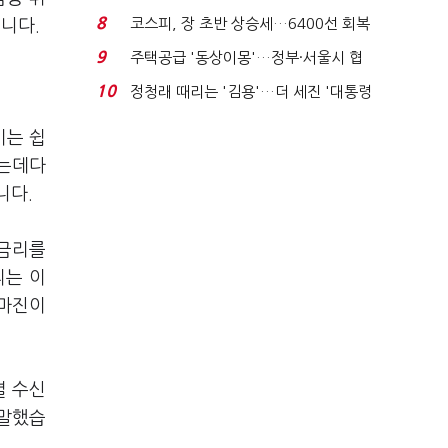
닥 벌점 급증에 ...
8
코스피, 장 초반 상승세…6400선 회복
습니다.
시도
9
주택공급 '동상이몽'…정부·서울시 협
력 없으면 '공수표'...
10
정청래 때리는 '김용'…더 세진 '대통령
최측근' 입...
기는 쉽
없는데다
니다.
 금리를
리는 이
대마진이
별 수신
 말했습