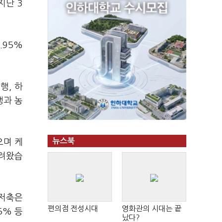
지난 3
.95%
행, 하
행과 농
뉴스북
으며 케
내려왔습
온저축은
편의점 전성시대
영화관의 시대는 끝
5% 등
났다?