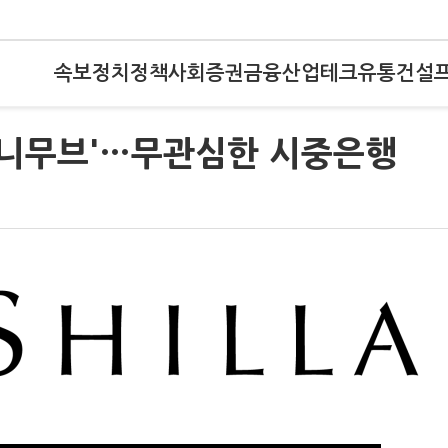
속보
정치
정책
사회
증권
금융
산업
테크
유통
건설
머니무브'…무관심한 시중은행