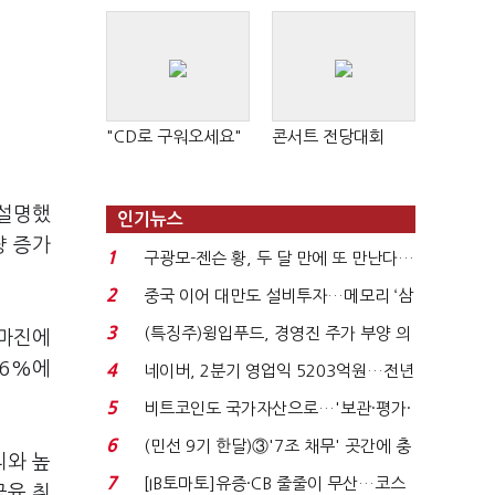
"CD로 구워오세요"
콘서트 전당대회
 설명했
인기뉴스
량 증가
1
구광모-젠슨 황, 두 달 만에 또 만난다…
로봇·AI 등 논...
2
중국 이어 대만도 설비투자…메모리 ‘삼
국전쟁’
3
(특징주)윙입푸드, 경영진 주가 부양 의
 마진에
지에 상한가...
96%에
4
네이버, 2분기 영업익 5203억원…전년
비 0.2% 감소...
5
비트코인도 국가자산으로…'보관·평가·
처분' 기준은 ...
6
(민선 9기 한달)③'7조 채무' 곳간에 충
리와 높
격…추미애, 20년...
7
[IB토마토]유증·CB 줄줄이 무산…코스
금융 취