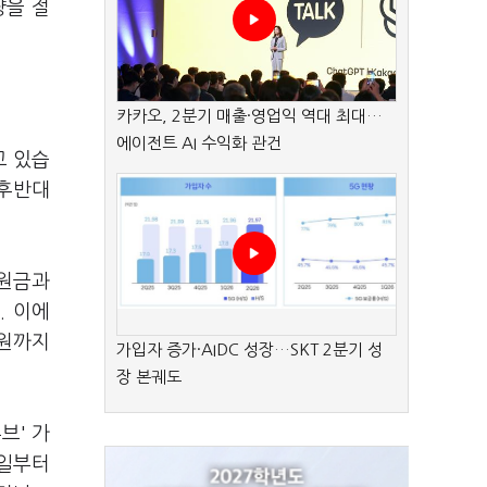
량을 절
카카오, 2분기 매출·영업익 역대 최대…
에이전트 AI 수익화 관건
고 있습
 후반대
 원금과
. 이에
억원까지
가입자 증가·AIDC 성장…SKT 2분기 성
장 본궤도
브' 가
1일부터