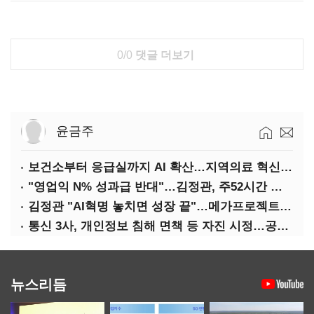
0/0
댓글 더보기
윤금주
보건소부터 응급실까지 AI 확산…지역의료 혁신 본격화
"영업익 N% 성과급 반대"…김정관, 주52시간 손질 예고
김정관 "AI혁명 놓치면 성장 끝"…메가프로젝트·메가특구 속도전
통신 3사, 개인정보 침해 면책 등 자진 시정…공정위 "이용자 권리 강화"
뉴스리듬