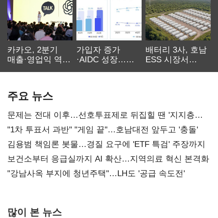
카카오, 2분기
가입자 증가
배터리 3사, 호남
매출·영업익 역대
·AIDC 성장…
ESS 시장서
최대…에이전트
SKT 2분기 성장
‘격돌’
AI 수익화 관건
본궤도
주요 뉴스
문제는 전대 이후…선호투표제로 뒤집힐 땐 '지지층
불복'
"1차 투표서 과반" "게임 끝"…호남대전 앞두고 '충돌'
김용범 책임론 봇물…경질 요구에 'ETF 특검' 주장까지
보건소부터 응급실까지 AI 확산…지역의료 혁신 본격화
"강남사옥 부지에 청년주택"…LH도 '공급 속도전'
많이 본 뉴스