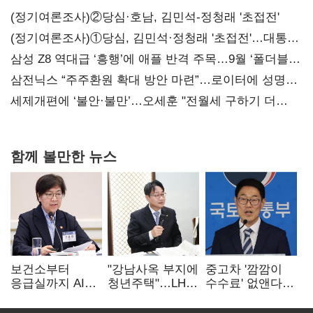
(정기여론조사)②당심·호남, 김민석-정청래 '초접전'
(정기여론조사)①당심, 김민석·정청래 '초접전'…대통령
지지도 '50% 아래로'(종합)
삼성 Z8 역대급 ‘흥행’에 애플 반격 주목…9월 ‘폴더블
대전’
삼전닉스 “주주환원 확대 방안 마련”…로이터에 성명
보내
세제개편에 ‘불안·불만’…오세훈 "전월세 구하기 더
힘들어질 것"
함께 볼만한 뉴스
보건소부터
"강남사옥 부지에
중고차 '깜깜이
응급실까지 AI
청년주택"…LH도
수수료' 없앤다…
확산…지역의료
'공급 속도전'
7일 내 중대하자
혁신 본격화
생기면 환불