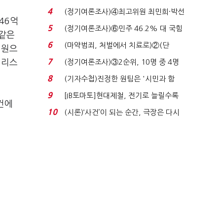
7%…일주일 만에 ...
4
(정기여론조사)④최고위원 최민희·박선
46억
원 '양강'…서미...
5
(정기여론조사)⑥민주 46.2% 대 국힘
 같은
31.0%…오차범위 밖 ...
6
(마약범죄, 처벌에서 치료로)②(단
억원으
독)"마약은 전염병…여성...
7
 리스
(정기여론조사)③2순위, 10명 중 4명
'송영길'…정청래 '한 ...
8
(기자수첩)진정한 원팀은 '시민과 함
께'일 때 완성...
9
[IB토마토]현대제철, 전기로 늘릴수록
건에
전기료 부담…저...
10
(시론)‘사건’이 되는 순간, 극장은 다시
살아난다...