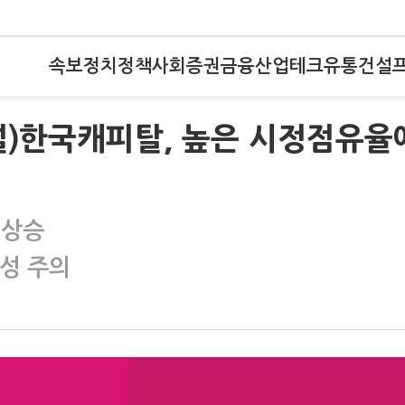
속보
정치
정책
사회
증권
금융
산업
테크
유통
건설
널)한국캐피탈, 높은 시정점유율
 상승
동성 주의