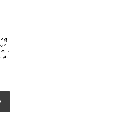
[IB토마토]KB금융, 비용 늘었는데 실적 효율은 개선…증권 호황 효과
[IB토마토]수협은행, 비이자이익 확대 늦어진다…공모운용사 인가 연말로
[IB토마토]지방은행 집단대출 성장 '제동'…입주절벽에 반사이익도 희박
[IB토마토]우리은행, 기업대출 확대의 그늘…중기 연체율 10년 만에 최고