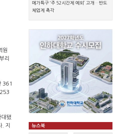
메가특구 ‘주 52시간제 예외’ 고개…반도
체업계 촉각
억원
할부리
 361
253
확대됐
. 지
뉴스북