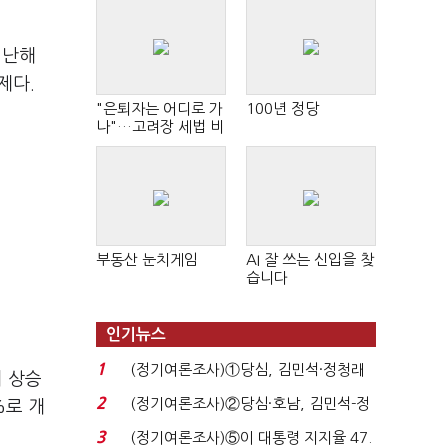
지난해
제다.
"은퇴자는 어디로 가
100년 정당
나"…고려장 세법 비
판 확산
부동산 눈치게임
AI 잘 쓰는 신입을 찾
습니다
인기뉴스
1
(정기여론조사)①당심, 김민석·정청래
비 상승
'초접전'…대통령 ...
2
(정기여론조사)②당심·호남, 김민석-정
%로 개
청래 '초접전'...
3
(정기여론조사)⑤이 대통령 지지율 47.