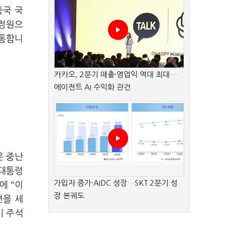
중국 국
 정원으
 통합니
카카오, 2분기 매출·영업익 역대 최대…
에이전트 AI 수익화 관건
은 중난
 대통령
가입자 증가·AIDC 성장…SKT 2분기 성
에 "이
장 본궤도
면을 세
시 주석