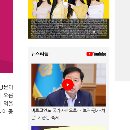
뉴스리듬
 방문이
에 오름
에 먹을
비트코인도 국가자산으로…'보관·평가·처
심이 중
분' 기준은 숙제