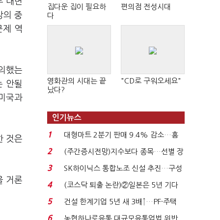
부 대변
집다운 집이 필요하
편의점 전성시대
상의 중
다
문제 역
동의했는
영화관의 시대는 끝
"CD로 구워오세요"
는 안될
났다?
 미국과
인기뉴스
1
대형마트 2분기 판매 9.4% 감소…홈
한 것은
플러스 사태 여파...
2
(주간증시전망)지수보다 종목…선별 장
세 이어진다...
3
SK하이닉스 통합노조 신설 추진…구성
을 거론
원 간 성과급 불...
4
(코스닥 퇴출 논란)②일본은 5년 기다
려주는데 우리는 ...
5
건설 한계기업 5년 새 3배↑…PF·주택
침체에 재무 ...
6
농협하나로유통 대규모유통업법 위반