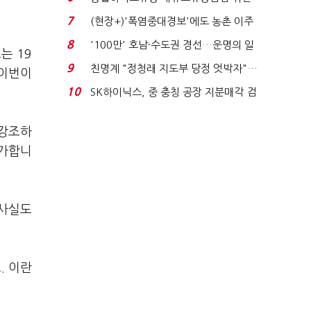
적발…공정위, 과...
7
(현장+)'폭염중대경보'에도 농촌 이주
노동자는 강행군…'야...
8
'100만' 호남·수도권 경선…운명의 일
는 19
주일
9
친명계 "정청래 지도부 당정 엇박자"…
 이번이
친청계 "신천지 오...
10
SK하이닉스, 중 충칭 공장 지분매각 검
토?…“확정된 바...
 강조하
평가합니
 사실도
. 이란