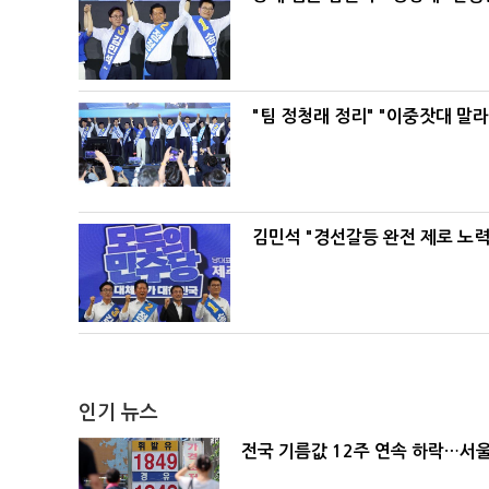
"팀 정청래 정리" "이중잣대 말
김민석 "경선갈등 완전 제로 노력
인기 뉴스
전국 기름값 12주 연속 하락…서울