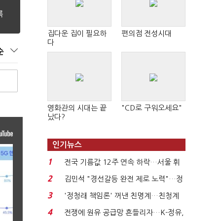
집다운 집이 필요하
편의점 전성시대
다
순
영화관의 시대는 끝
"CD로 구워오세요"
났다?
인기뉴스
1
전국 기름값 12주 연속 하락…서울 휘
발윳값 1909원...
2
김민석 "경선갈등 완전 제로 노력"…정
청래 "반명 공세 사...
3
'정청래 책임론' 꺼낸 친명계…친청계
는 추가투표 때리기...
4
전쟁에 원유 공급망 흔들리자…K-정유,