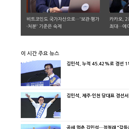
비트코인도 국가자산으로…'보관·평가
카카오, 
·처분' 기준은 숙제
최대…에이
이 시간 주요 뉴스
김민석, 누적 45.42%로 경선 
김민석, 제주·인천 당대표 경선서 '
공세 멈춘 김민석…정청래 "갈등