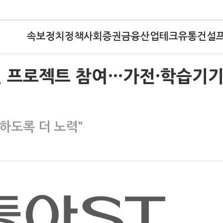
속보
정치
정책
사회
증권
금융
산업
테크
유통
건설
선 프로젝트 참여…가전·학습기
하도록 더 노력"