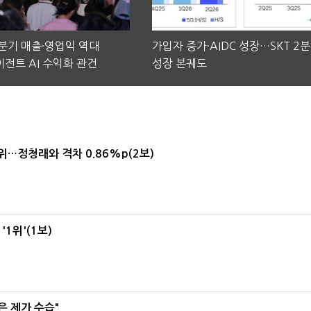
2분기 매출·영업익 역대
가입자 증가·AIDC 성장…SKT 2
전트 AI 수익화 관건
성장 본궤도
1위…정청래와 격차 0.86%p(2보)
1위'(1보)
은 제가 수습"