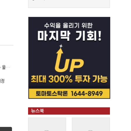
(SPC 민낯)③"일매출 280만원 찍어도 수익 제자리"…점주 울리는 '상시 할인'
예정
뉴스북