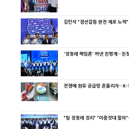
김민석 "경선갈등 완전 제로 노력"
'정청래 책임론' 꺼낸 친명계…친
전쟁에 원유 공급망 흔들리자…K-
"팀 정청래 정리" "이중잣대 말라