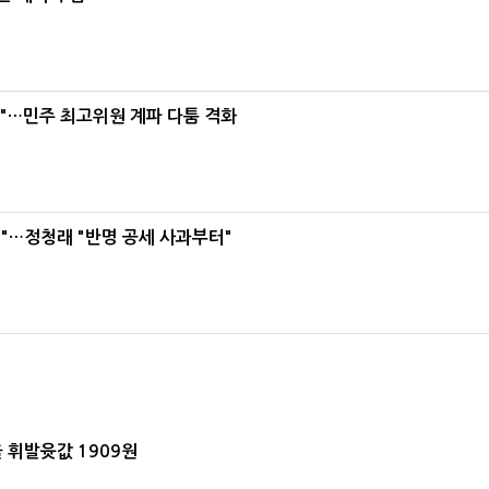
라"…민주 최고위원 계파 다툼 격화
"…정청래 "반명 공세 사과부터"
 휘발윳값 1909원