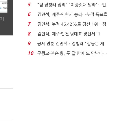
에너지안보 핵심...
5
"팀 정청래 정리" "이중잣대 말라"…민
주 최고위원 계파 다...
6
김민석, 제주·인천서 승리…누적 득표율
분기
'1위 탈환'(종합)...
7
김민석, 누적 45.42%로 경선 1위…정
청래와 격차 0.86%p(...
8
김민석, 제주·인천 당대표 경선서 '1
위'(1보)...
9
공세 멈춘 김민석…정청래 "갈등은 제
가 수습"
10
구광모-젠슨 황, 두 달 만에 또 만난다…
로봇·AI 등 논...