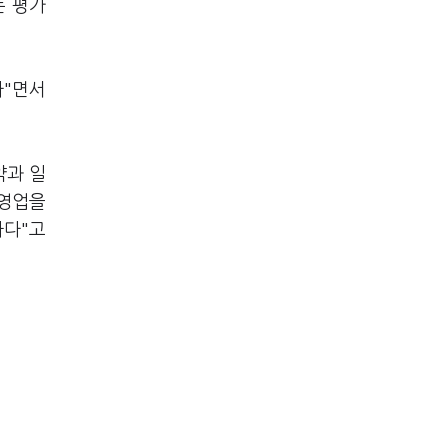
는 평가
다"면서
약과 일
 영업을
하다"고