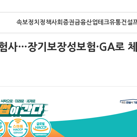
속보
정치
정책
사회
증권
금융
산업
테크
유통
건설
험사…장기보장성보험·GA로 