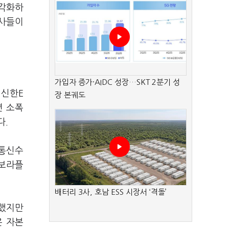
다각화하
험사들이
가입자 증가·AIDC 성장…SKT 2분기 성
·신한E
장 본궤도
면 소폭
다.
 통신수
교보라플
배터리 3사, 호남 ESS 시장서 ‘격돌’
진했지만
은 자본