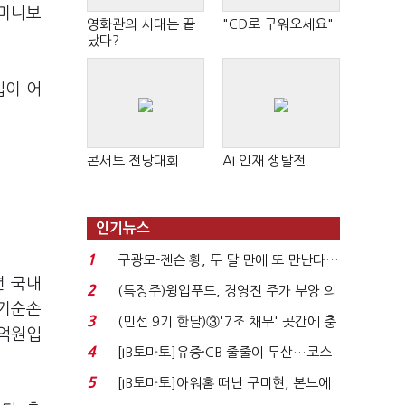
 미니보
영화관의 시대는 끝
"CD로 구워오세요"
났다?
입이 어
콘서트 전당대회
AI 인재 쟁탈전
인기뉴스
1
구광모-젠슨 황, 두 달 만에 또 만난다…
년 국내
로봇·AI 등 논...
2
(특징주)윙입푸드, 경영진 주가 부양 의
당기순손
지에 상한가...
3
(민선 9기 한달)③'7조 채무' 곳간에 충
1억원입
격…추미애, 20년...
4
[IB토마토]유증·CB 줄줄이 무산…코스
닥 벌점 급증에 ...
5
[IB토마토]아워홈 떠난 구미현, 본느에