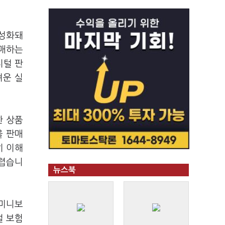
활성화돼
판매하는
지털 판
려운 실
한 상품
을 판매
히 이해
어렵습니
뉴스북
 미니보
털 보험