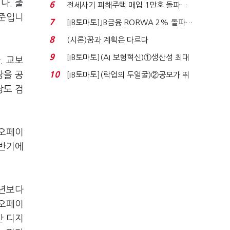
340억 베팅…가...
다. 출
6
전세사기 피해주택 매입 1만호 돌파…
수준입니
누적 피해자 4만2...
7
[IB토마토]JB금융 RORWA 2% 돌파…
실적 견인은 은행 ...
8
(시론)꿈과 계획은 다르다
9
[IB토마토](AI 보험혁신)①생산성 최대
. 교보
80% 개선…현실...
장을 공
10
[IB토마토](락업의 두얼굴)②공모가 뛰
자 첫날 매도…FI ...
장도 검
카오페이
상반기에
전년보다
카오페이
만 디지