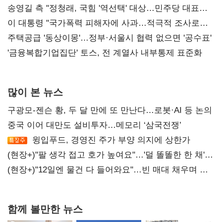
리모델링' 제안
송영길 측 "정청래, 국힘 '역선택' 대상…민주당 대표로
총선 지휘 못해"
이 대통령 "국가폭력 피해자에 사과…적극적 조사로
진실 밝혀야"
주택공급 '동상이몽'…정부·서울시 협력 없으면 '공수표'
'금융복합기업집단' 토스, 전 계열사 내부통제 표준화
많이 본 뉴스
구광모-젠슨 황, 두 달 만에 또 만난다…로봇·AI 등 논의
중국 이어 대만도 설비투자…메모리 ‘삼국전쟁’
윙입푸드, 경영진 주가 부양 의지에 상한가
(현장+)"팔 생각 접고 호가 높여요"…'덜 똘똘한 한 채'
20억 키맞추기
(현장+)"12일엔 물건 다 들어와요"…빈 매대 채우며 문
연 홈플러스
함께 볼만한 뉴스