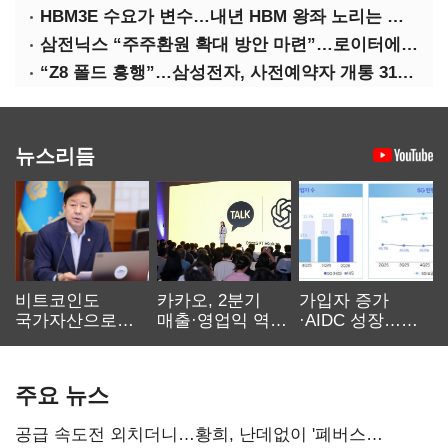
HBM3E 수요가 변수…내년 HBM 왕좌 노리는 삼성
삼전닉스 “주주환원 확대 방안 마련”…로이터에 성명 보내
“Z8 폴드 흥행”…삼성전자, 사전예약자 개통 31일까지 연장
뉴스리듬
비트코인도
카카오, 2분기
가입자 증가
국가자산으로…'
매출·영업익 역대
·AIDC 성장…
보관·평가·처분'
최대…에이전트
SKT 2분기 성장
기준은 숙제
AI 수익화 관건
본궤도
주요 뉴스
공급 속도전 외치더니…황희, 난데없이 '폐버스