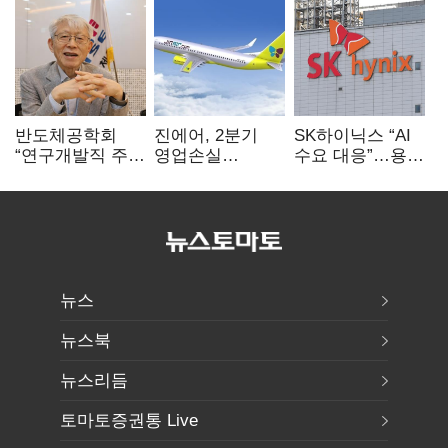
반도체공학회
진에어, 2분기
SK하이닉스 “AI
“연구개발직 주
영업손실
수요 대응”…용인
52시간제
731억…유가
·청주 팹에 54조
개선해야”
상승 여파
투자
뉴스
뉴스북
뉴스리듬
토마토증권통 Live