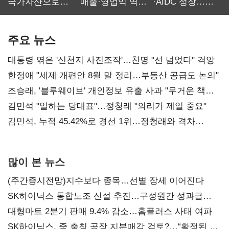
국가자산으로…'
매출·영업익 역대
·AIDC 성장…
보관·평가·처분'
최대…에이전트
SKT 2분기 성장
기준은 숙제
AI 수익화 관건
본궤도
주요 뉴스
대통령 엮은 '신천지 사진조작'…친명 "선 넘었다" 격앙
한정애 "세제 개편안 8월 말 정리…부동산 공급도 논의"
조승래, '블루웨이브' 개인정보 유출 사과 "무거운 책임
통감"
김민석 "일하는 당대표"…정청래 "의리가 제일 중요"
김민석, 누적 45.42%로 경선 1위…정청래와 격차
0.86%p(2보)
많이 본 뉴스
(주간증시전망)지수보다 종목…선별 장세 이어진다
SK하이닉스 통합노조 신설 추진…구성원간 성과급
불만 확산
대형마트 2분기 판매 9.4% 감소…홈플러스 사태 여파
SK하이닉스, 중 충칭 공장 지분매각 검토?…“확정된 바