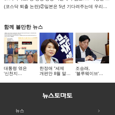
없어”
(코스닥 퇴출 논란)②일본은 5년 기다려주는데 우리는
당장 퇴출?…시간만으론 부족한 코스닥 구하기
함께 볼만한 뉴스
대통령 엮은
한정애 "세제
조승래,
'신천지
개편안 8월 말
'블루웨이브'
사진조작'…친명
정리…부동산
개인정보 유출
"선 넘었다" 격앙
공급도 논의"
사과 "무거운
책임 통감"
뉴스