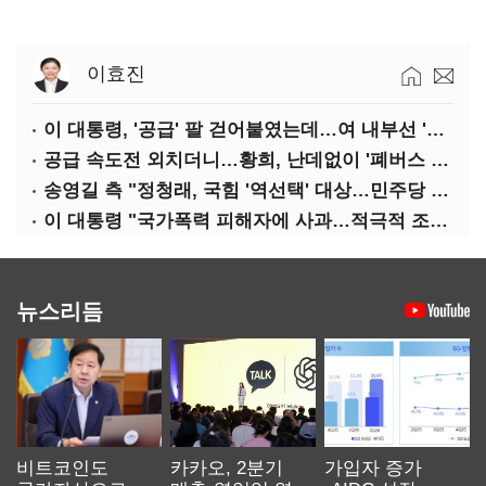
이효진
이 대통령, '공급' 팔 걷어붙였는데…여 내부선 '부동산 망언'(종합)
공급 속도전 외치더니…황희, 난데없이 '폐버스 리모델링' 제안
송영길 측 "정청래, 국힘 '역선택' 대상…민주당 대표로 총선 지휘 못해"
이 대통령 "국가폭력 피해자에 사과…적극적 조사로 진실 밝혀야"
뉴스리듬
비트코인도
카카오, 2분기
가입자 증가