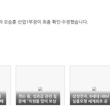
라 오승훈 산업1부장이 최종 확인·수정했습니다.
에
젠슨 황, 성과급 관련 질
삼성전자, 8세대 HBM
분배
문에 “직원들 많이 보상
실물모형 세계최초 공
해야”
개…7세대 이어 기술 