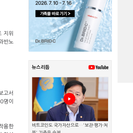
조 지위
 과반노
뉴스리듬
업보고서
40명이
비트코인도 국가자산으로…'보관·평가·처
 작용한
분' 기준은 숙제