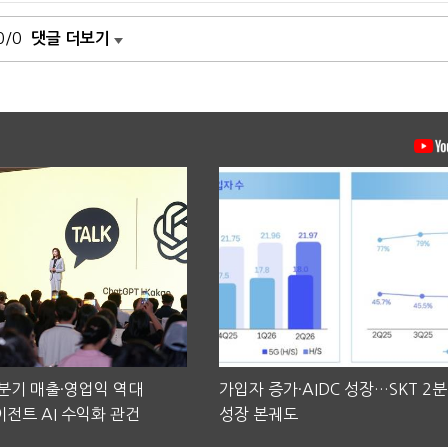
0/0
댓글 더보기
2분기 매출·영업익 역대
가입자 증가·AIDC 성장…SKT 2
전트 AI 수익화 관건
성장 본궤도