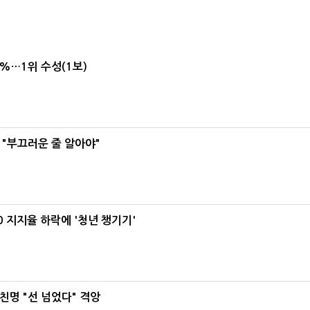
4%…1위 수성(1보)
 "부끄러운 줄 알아야"
0 지지율 하락에 '청년 챙기기'
친명 "선 넘었다" 격앙