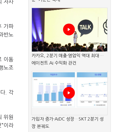
의 자사
후 가파
 과반노
카카오, 2분기 매출·영업익 역대 최대…
로 이동
에이전트 AI 수익화 관건
동행노조
다. 각
최 위원
가입자 증가·AIDC 성장…SKT 2분기 성
것”이라
장 본궤도