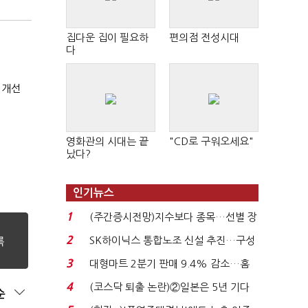
집다운 집이 필요하
편의점 전성시대
다
 개선
영화관의 시대는 끝
"CD로 구워오세요"
났다?
인기뉴스
1
(주간증시전망)지수보다 종목…선별 장
세 이어진다...
2
SK하이닉스 통합노조 신설 추진…구성
원 간 성과급 불...
3
대형마트 2분기 판매 9.4% 감소…홈
플러스 사태 여파...
4
(코스닥 퇴출 논란)②일본은 5년 기다
순
려주는데 우리는 ...