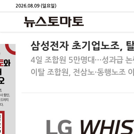
2026.08.09 (일요일)
삼성전자 초기업노조, 탈
4일 조합원 5만명대…성과급 논
이탈 조합원, 전삼노·동행노조 