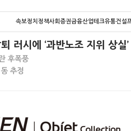
속보
정치
정책
사회
증권
금융
산업
테크
유통
건설
퇴 러시에 ‘과반노조 지위 상실’
란 후폭풍
이동 추정