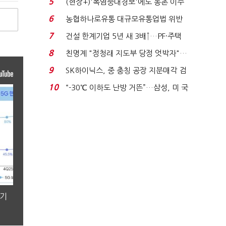
5
(현장+)'폭염중대경보'에도 농촌 이주
노동자는 강행군…'야...
6
농협하나로유통 대규모유통업법 위반
적발…공정위, 과...
7
건설 한계기업 5년 새 3배↑…PF·주택
침체에 재무 ...
8
친명계 "정청래 지도부 당정 엇박자"…
친청계 "신천지 오...
9
SK하이닉스, 중 충칭 공장 지분매각 검
토?…“확정된 바...
10
“-30℃ 이하도 난방 거뜬”…삼성, 미 국
립연구소와 개...
분기