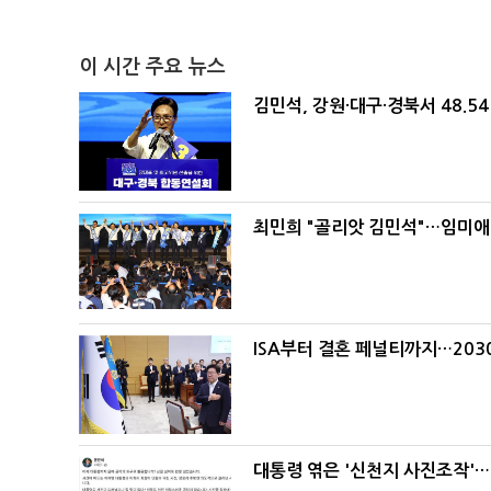
이 시간 주요 뉴스
김민석, 강원·대구·경북서 48.5
최민희 "골리앗 김민석"…임미애
ISA부터 결혼 페널티까지…203
대통령 엮은 '신천지 사진조작'…