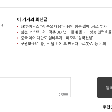
점 ‘선언’
이 기자의 최신글
다!
SK하이닉스 “AI 수요 대응”…용인·청주 팹에 54조 투자
삼전-포스텍, 초고적층 3D 낸드 한계 돌파…성능·전력효율
중국 이어 대만도 설비투자…메모리 ‘삼국전쟁’
구광모-젠슨 황, 두 달 만에 또 만난다…로봇·AI 등 논의
0
/
300
추천