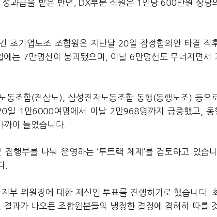
성과급을 받은 반면, DX부문 직원은 1인당 600만원 상당
넘긴 초기업노조 조합원은 지난달 20일 잠정합의안 타결 직
8일에는 7만명선이 붕괴됐으며, 이날 6만명선도 무너지면서
노동조합(전삼노), 삼성전자노동조합 동행(동행노조) 등으
0일 1만6000여명에서 이날 2만968명까지 급증했고, 
 가까이 늘었습니다.
 집행부를 나눠 운영하는 ‘투트랙 체제’를 검토하고 있습니
다.
지부 위원장에 대한 재신임 투표를 진행하기로 했습니다. 
떤 결과가 나오든 조합원분들의 냉정한 결정에 겸허히 따를 