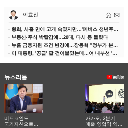
이효진
황희, 사흘 만에 고개 숙였지만…'폐버스 청년주택' 후폭풍
부동산·주식 박탈감에…20대, 다시 등 돌렸다
뉴홈 금융지원 조건 변경에…장동혁 "정부가 분양사기 나선 것"
이 대통령, '공급' 팔 걷어붙였는데…여 내부선 '부동산 망언'(종합)
뉴스리듬
비트코인도
카카오, 2분기
국가자산으로…'
매출·영업익 역대