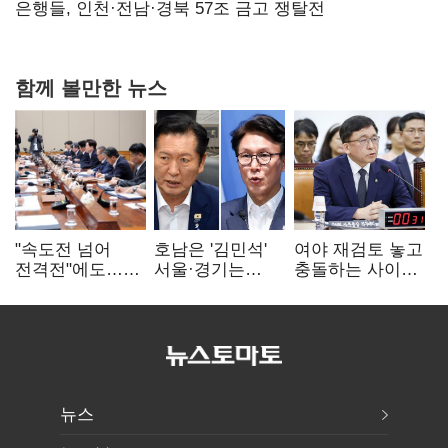
사망…"안전관리체계 재점검"
은행들, 인천·전남·경북 57조 금고 쟁탈전
함께 볼만한 뉴스
"속도전 넘어
호남은 '김민석'
여야 재검토 놓고
전격전"에도…
서울·경기는
충돌하는 사이…
군공항 이전부터
'정청래'…최종
선관위 "투표자
주 52시간까지
승자는 '안갯속'
수 오차 당연"
'뇌관'
뉴스