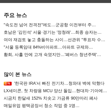
보관·평가·처분'
최대…에이전트
기준은 숙제
AI 수익화 관건
주요 뉴스
"속도전 넘어 전격전"에도…군공항 이전부터 주
52시간까지 '뇌관'
호남은 '김민석' 서울·경기는 '정청래'…최종 승자는
'안갯속'
여야 재검토 놓고 충돌하는 사이…선관위 "투표자 수
오차 당연"
"서울 등록임대 84%비아파트…아파트 규제와
달리해야"
황희, 사흘 만에 고개 숙였지만…'폐버스 청년주택'
후폭풍
많이 본 뉴스
'한국판 IRA'서 빠진 전기차…청와대 벽에 막혔다
LX세미콘, 첫 차량용 MCU 양산 돌입…현대차·기아에
공급
시금치 한달새 152% 치솟고 가금류 90만마리 폐사
매일유업 평택공장서 청소 작업 중 1명