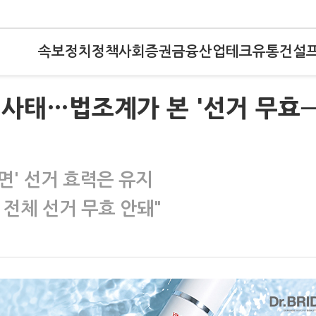
속보
정치
정책
사회
증권
금융
산업
테크
유통
건설
' 사태…법조계가 본 '선거 무효
면' 선거 효력은 유지
전체 선거 무효 안돼"