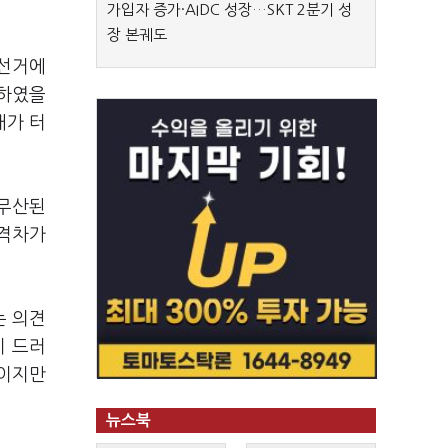
가입자 증가·AIDC 성장…SKT 2분기 성
장 본궤도
"선거에
생하였을
태가 터
 무산된
 격차가
는 의견
이 드러
상이지만
뉴스북