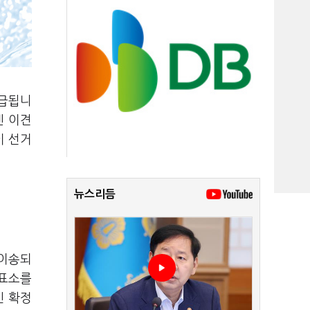
언급됩니
엔 이견
이 선거
뉴스리듬
 이송되
투표소를
인 확정