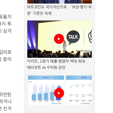
비트코인도 국가자산으로…'보관·평가·처
분' 기준은 숙제
투표용지
까지 투
이 심각
 임의로
점 등이
카카오, 2분기 매출·영업익 역대 최대…
에이전트 AI 수익화 관건
 위반된
정하거나
면 선거