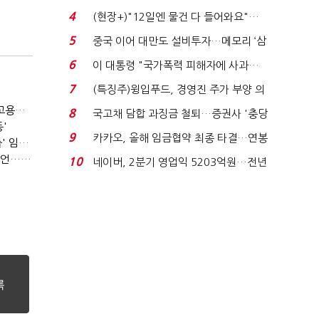
요"…'덜 똘똘한 한 채' 20...
4
(현장+)"12일엔 물건 다 들어와요"…
빈 매대 채우며 문 연 ...
5
중국 이어 대만도 설비투자…메모리 ‘삼
국전쟁’
6
이 대통령 "국가폭력 피해자에 사과…
적극적 조사로 진...
7
(특징주)윙입푸드, 경영진 주가 부양 의
지에 상한가...
(단독)⑩파리바게뜨 가맹점 41% '용역 제빵기사 없어'…고용불안 속 브랜드가치도 '흔들'
8
국고채 담합 과징금 철퇴…증권사 '충당
'
금 폭탄' 우려...
9
카카오, 올해 임금협약 최종 타결…연봉
(SPC 노조탄압 공판 100회)⑥(단독)'허영인 수사기밀 유출' 임원, 출소하자 '억대 연봉' 고문으로
6.3% 인상·격려...
(SPC 노조탄압 공판 100회)③'노조파괴' 재판 2년 만의 증언…파리바게뜨 지회장 "허영인에 엄벌을"
10
네이버, 2분기 영업익 5203억원…전년
비 0.2% 감소...