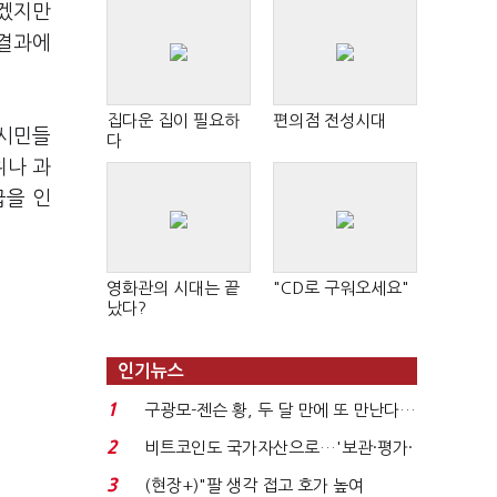
좋겠지만
 결과에
집다운 집이 필요하
편의점 전성시대
 시민들
다
위나 과
급을 인
영화관의 시대는 끝
"CD로 구워오세요"
났다?
인기뉴스
1
구광모-젠슨 황, 두 달 만에 또 만난다…
로봇·AI 등 논...
2
비트코인도 국가자산으로…'보관·평가·
처분' 기준은 ...
3
(현장+)"팔 생각 접고 호가 높여