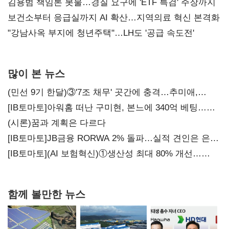
김용범 책임론 봇물…경질 요구에 'ETF 특검' 주장까지
보건소부터 응급실까지 AI 확산…지역의료 혁신 본격화
"강남사옥 부지에 청년주택"…LH도 '공급 속도전'
많이 본 뉴스
(민선 9기 한달)③'7조 채무' 곳간에 충격…추미애,
20년만에 '비상재정' 선언 승부수
[IB토마토]아워홈 떠난 구미현, 본느에 340억 베팅…
가족 지배체제 구축
(시론)꿈과 계획은 다르다
[IB토마토]JB금융 RORWA 2% 돌파…실적 견인은 은행
아닌 캐피탈
[IB토마토](AI 보험혁신)①생산성 최대 80% 개선…
현실은 '실행 격차'
함께 볼만한 뉴스