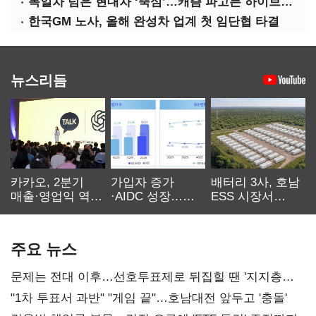
독일차 넘은 현대차 ‘뚝심’…캐즘 파고든 하이브리드 역전극
한국GM 노사, 올해 완성차 업계 첫 임단협 타결
뉴스리듬
카카오, 2분기
가입자 증가
배터리 3사, 호남
매출·영업익 역대
·AIDC 성장…
ESS 시장서
최대…에이전트
SKT 2분기 성장
‘격돌’
AI 수익화 관건
본궤도
주요 뉴스
문제는 전대 이후…선호투표제로 뒤집힐 땐 '지지층
불복'
"1차 투표서 과반" "게임 끝"…호남대전 앞두고 '충돌'