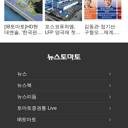
[IB토마토]HD현
포스코퓨처엠,
김동관·정기선·
대엔솔, '한국판
LFP 양극재 첫
구형모…재계,
IRA' 수혜 부상…
대규모 공급…
1980년대생
세액공제 선택이
ESS 시장 공략
전성시대
변수
뉴스
뉴스북
뉴스리듬
토마토증권통 Live
IB토마토