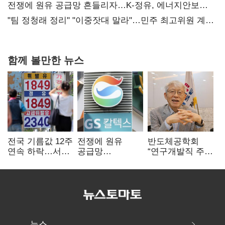
때리기
전쟁에 원유 공급망 흔들리자…K-정유, 에너지안보
핵심으로 재부상
"팀 정청래 정리" "이중잣대 말라"…민주 최고위원 계파
다툼 격화
함께 볼만한 뉴스
전국 기름값 12주
전쟁에 원유
반도체공학회
연속 하락…서울
공급망
“연구개발직 주
휘발윳값 1909원
흔들리자…K-
52시간제
정유, 에너지안보
개선해야”
핵심으로 재부상
뉴스