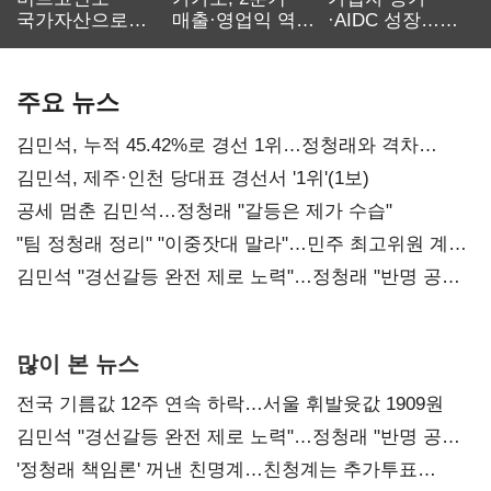
국가자산으로…'
매출·영업익 역대
·AIDC 성장…
보관·평가·처분'
최대…에이전트
SKT 2분기 성장
기준은 숙제
AI 수익화 관건
본궤도
주요 뉴스
김민석, 누적 45.42%로 경선 1위…정청래와 격차
0.86%p(2보)
김민석, 제주·인천 당대표 경선서 '1위'(1보)
공세 멈춘 김민석…정청래 "갈등은 제가 수습"
"팀 정청래 정리" "이중잣대 말라"…민주 최고위원 계파
다툼 격화
김민석 "경선갈등 완전 제로 노력"…정청래 "반명 공세
사과부터"
많이 본 뉴스
전국 기름값 12주 연속 하락…서울 휘발윳값 1909원
김민석 "경선갈등 완전 제로 노력"…정청래 "반명 공세
사과부터"
'정청래 책임론' 꺼낸 친명계…친청계는 추가투표