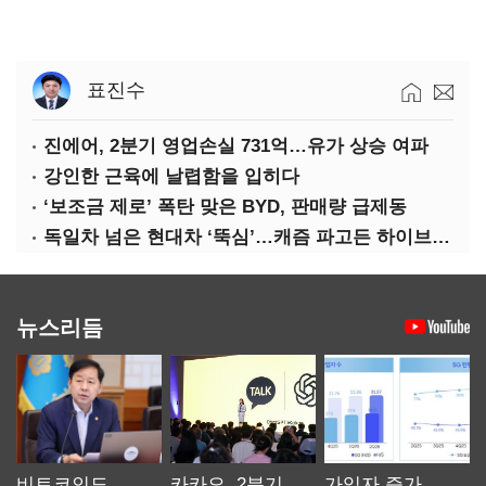
표진수
진에어, 2분기 영업손실 731억…유가 상승 여파
강인한 근육에 날렵함을 입히다
‘보조금 제로’ 폭탄 맞은 BYD, 판매량 급제동
독일차 넘은 현대차 ‘뚝심’…캐즘 파고든 하이브리드 역전극
뉴스리듬
비트코인도
카카오, 2분기
가입자 증가