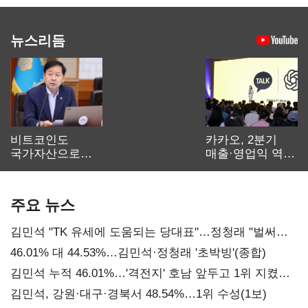
뉴스리듬
비트코인도
카카오, 2분기
국가자산으로…'
매출·영업익 역대
보관·평가·처분'
최대…에이전트
기준은 숙제
AI 수익화 관건
주요 뉴스
김민석 "TK 유세에 도움되는 당대표"…정청래 "벌써
대표된 양 당직 배분"
46.01% 대 44.53%…김민석·정청래 '초박빙'(종합)
김민석 누적 46.01%…'격전지' 호남 앞두고 1위 지켰다
(2보)
김민석, 강원·대구·경북서 48.54%…1위 수성(1보)