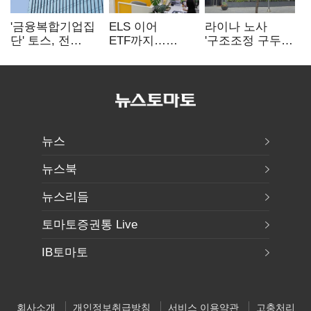
'금융복합기업집
ELS 이어
라이나 노사
단' 토스, 전
ETF까지…
'구조조정 구두
계열사 내부통제
고위험상품 판매
합의안' 도출
표준화
제동 걸린 은행
뉴스
뉴스북
뉴스리듬
토마토증권통 Live
IB토마토
회사소개
개인정보취급방침
서비스 이용약관
고충처리