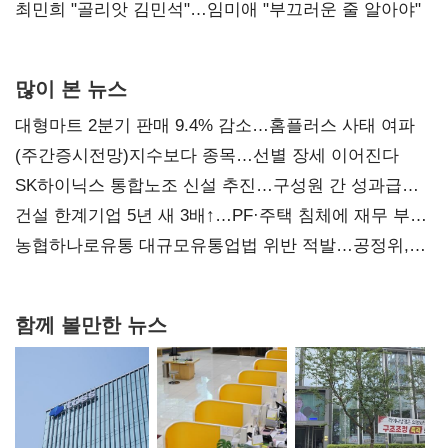
최민희 "골리앗 김민석"…임미애 "부끄러운 줄 알아야"
많이 본 뉴스
대형마트 2분기 판매 9.4% 감소…홈플러스 사태 여파
(주간증시전망)지수보다 종목…선별 장세 이어진다
SK하이닉스 통합노조 신설 추진…구성원 간 성과급
불만 확산
건설 한계기업 5년 새 3배↑…PF·주택 침체에 재무 부담
확대
농협하나로유통 대규모유통업법 위반 적발…공정위,
과징금 4억6200만원 부과
함께 볼만한 뉴스