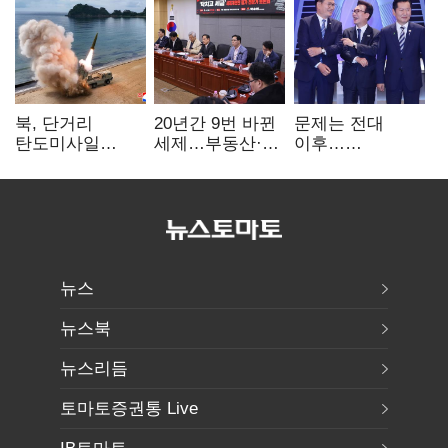
북, 단거리
20년간 9번 바뀐
문제는 전대
탄도미사일
세제…부동산·
이후…
발사…안보실
상속세만
선호투표제로
"즉각 중단 촉구"
건드렸다
뒤집힐 땐
'지지층 불복'
뉴스
뉴스북
뉴스리듬
토마토증권통 Live