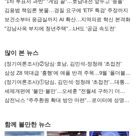
불복'
"1차 투표서 과반" "게임 끝"…호남대전 앞두고 '충돌'
김용범 책임론 봇물…경질 요구에 'ETF 특검' 주장까지
보건소부터 응급실까지 AI 확산…지역의료 혁신 본격화
"강남사옥 부지에 청년주택"…LH도 '공급 속도전'
많이 본 뉴스
(정기여론조사)②당심·호남, 김민석-정청래 '초접전'
삼성 Z8 역대급 ‘흥행’에 애플 반격 주목…9월 ‘폴더블
대전’
(정기여론조사)①당심, 김민석·정청래 '초접전'…대통령
지지도 '50% 아래로'(종합)
세제개편에 ‘불안·불만’…오세훈 "전월세 구하기 더
힘들어질 것"
삼전닉스 “주주환원 확대 방안 마련”…로이터에 성명
보내
함께 볼만한 뉴스