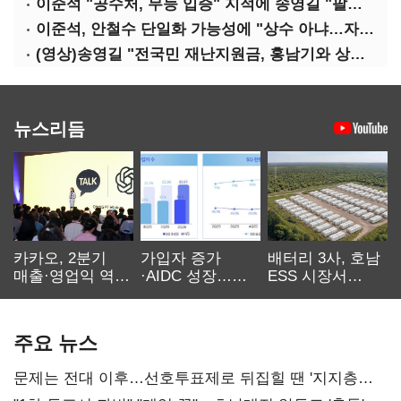
이준석 "공수처, 무능 입증" 지적에 송영길 "팔다리 자른 게 국민의힘"
이준석, 안철수 단일화 가능성에 "상수 아냐…자의식 과잉"
(영상)송영길 "전국민 재난지원금, 홍남기와 상의·이재명 뜻 존중"
뉴스리듬
카카오, 2분기
가입자 증가
배터리 3사, 호남
매출·영업익 역대
·AIDC 성장…
ESS 시장서
최대…에이전트
SKT 2분기 성장
‘격돌’
AI 수익화 관건
본궤도
주요 뉴스
문제는 전대 이후…선호투표제로 뒤집힐 땐 '지지층