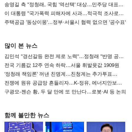
리모델링' 제안
송영길 측 "정청래, 국힘 '역선택' 대상…민주당 대표로
총선 지휘 못해"
이 대통령 "국가폭력 피해자에 사과…적극적 조사로
진실 밝혀야"
주택공급 '동상이몽'…정부·서울시 협력 없으면 '공수표'
많이 본 뉴스
김민석 "경선갈등 완전 제로 노력"…정청래 "반명 공세
사과부터"
전국 기름값 12주 연속 하락…서울 휘발윳값 1909원
'정청래 책임론' 꺼낸 친명계…친청계는 추가투표
때리기
전쟁에 원유 공급망 흔들리자…K-정유, 에너지안보
핵심으로 재부상
구광모-젠슨 황, 두 달 만에 또 만난다…로봇·AI 등 논의
함께 볼만한 뉴스