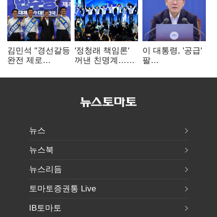
김민석 "경선갈등
'정청래 책임론'
이 대통령, '공급'
완전 제로
꺼낸 친명계…
팔
노력"…정청래
친청계는
걷어붙였는데…
"반명 공세
추가투표 때리기
여 내부선
사과부터"
'부동산
망언'(종합)
뉴스
뉴스북
뉴스리듬
토마토증권통 Live
IB토마토