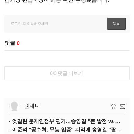
김기성 편집국장이 최종 확인·수정했습니다.
댓글
0
0/0
댓글 더보기
권새나
엇갈린 문재인정부 평가…송영길 "큰 발전 vs 이준석 "기본 점수"
이준석 "공수처, 무능 입증" 지적에 송영길 "팔다리 자른 게 국민의힘"