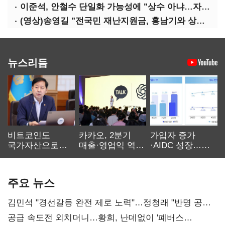
이준석, 안철수 단일화 가능성에 "상수 아냐…자의식 과잉"
(영상)송영길 "전국민 재난지원금, 홍남기와 상의·이재명 뜻 존중"
뉴스리듬
비트코인도
카카오, 2분기
가입자 증가
국가자산으로…'
매출·영업익 역대
·AIDC 성장…
보관·평가·처분'
최대…에이전트
SKT 2분기 성장
기준은 숙제
AI 수익화 관건
본궤도
주요 뉴스
김민석 "경선갈등 완전 제로 노력"…정청래 "반명 공세
사과부터"
공급 속도전 외치더니…황희, 난데없이 '폐버스