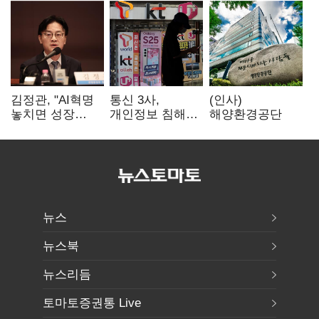
김정관, "AI혁명
통신 3사,
(인사)
놓치면 성장
개인정보 침해
해양환경공단
끝"…
면책 등 자진
메가프로젝트·
시정…공정위
메가특구 속도전
"이용자 권리
강화"
뉴스
뉴스북
뉴스리듬
토마토증권통 Live