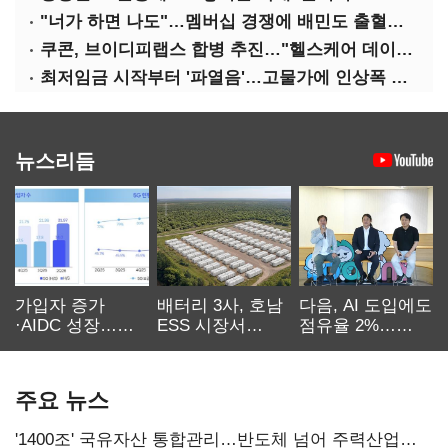
"너가 하면 나도"…멤버십 경쟁에 배민도 출혈경쟁
쿠콘, 브이디피랩스 합병 추진…"헬스케어 데이터 플랫폼 확대"
최저임금 시작부터 '파열음'…고물가에 인상폭 갈등
뉴스리듬
가입자 증가
배터리 3사, 호남
다음, AI 도입에도
·AIDC 성장…
ESS 시장서
점유율 2%…
SKT 2분기 성장
‘격돌’
에이전트
본궤도
차별화가 관건
주요 뉴스
'1400조' 국유자산 통합관리…반도체 넘어 주력산업