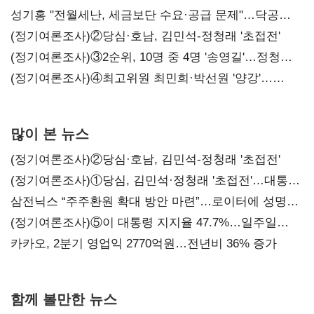
구조혁신
성기홍 "전월세난, 세금보단 수요·공급 문제"…닥공
시사
(정기여론조사)②당심·호남, 김민석-정청래 '초접전'
(정기여론조사)③2순위, 10명 중 4명 '송영길'…정청래
'한 자릿수'
(정기여론조사)④최고위원 최민희·박선원 '양강'…
서미화·이성윤·임미애 뒤이어
많이 본 뉴스
(정기여론조사)②당심·호남, 김민석-정청래 '초접전'
(정기여론조사)①당심, 김민석·정청래 '초접전'…대통령
지지도 '50% 아래로'(종합)
삼전닉스 “주주환원 확대 방안 마련”…로이터에 성명
보내
(정기여론조사)⑤이 대통령 지지율 47.7%…일주일
만에 다시 40%대
카카오, 2분기 영업익 2770억원…전년비 36% 증가
함께 볼만한 뉴스