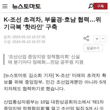
구독
K-조선 초격차, 부울경·호남 협력…위
기극복 '핫라인' 구축
입력: 2024-05-10 10:37:35
수정: 2024-05-10 10:37:35
답글쓰기
'조선산업 중앙지방 정책협의회' 신설
매 분기마다 정례화…전담 공무원 지원
[뉴스토마토 김소희 기자] 'K-조선' 미래의 초격차 확
보를 위해 중앙정부, 민간 조선업계뿐만 아니라 5개
지자체도 협력하기로 했습니다.
산업통상자원부는 10일 대한상공회의소에서 '제1차
중앙지방 정책협의회'를 열고 조선업 밀집 5개 시·도