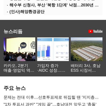
해수부 신청사, 부산 '북항 1단계' 낙점…2030년 완공 목표
(인사)해양환경공단
뉴스리듬
카카오, 2분기
가입자 증가
배터리 3사, 호남
매출·영업익 역대
·AIDC 성장…
ESS 시장서
최대…에이전트
SKT 2분기 성장
‘격돌’
AI 수익화 관건
본궤도
주요 뉴스
문제는 전대 이후…선호투표제로 뒤집힐 땐 '지지층
불복'
"1차 투표서 과반" "게임 끝"…호남대전 앞두고 '충돌'