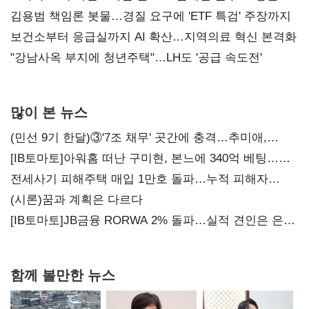
김용범 책임론 봇물…경질 요구에 'ETF 특검' 주장까지
보건소부터 응급실까지 AI 확산…지역의료 혁신 본격화
"강남사옥 부지에 청년주택"…LH도 '공급 속도전'
많이 본 뉴스
(민선 9기 한달)③'7조 채무' 곳간에 충격…추미애,
20년만에 '비상재정' 선언 승부수
[IB토마토]아워홈 떠난 구미현, 본느에 340억 베팅…
가족 지배체제 구축
전세사기 피해주택 매입 1만호 돌파…누적 피해자
4만278명
(시론)꿈과 계획은 다르다
[IB토마토]JB금융 RORWA 2% 돌파…실적 견인은 은행
아닌 캐피탈
함께 볼만한 뉴스