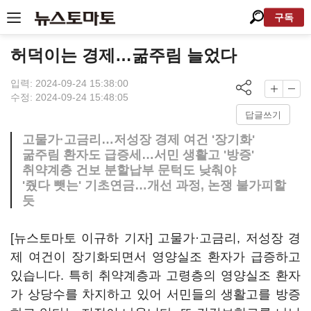
구독
허덕이는 경제…굶주림 늘었다
입력: 2024-09-24 15:38:00
수정: 2024-09-24 15:48:05
답글쓰기
고물가·고금리…저성장 경제 여건 '장기화'
굶주림 환자도 급증세…서민 생활고 '방증'
취약계층 건보 분할납부 문턱도 낮춰야
'줬다 뺏는' 기초연금…개선 과정, 논쟁 불가피할
듯
[뉴스토마토 이규하 기자] 고물가·고금리, 저성장 경
제 여건이 장기화되면서 영양실조 환자가 급증하고
있습니다. 특히 취약계층과 고령층의 영양실조 환자
가 상당수를 차지하고 있어 서민들의 생활고를 방증