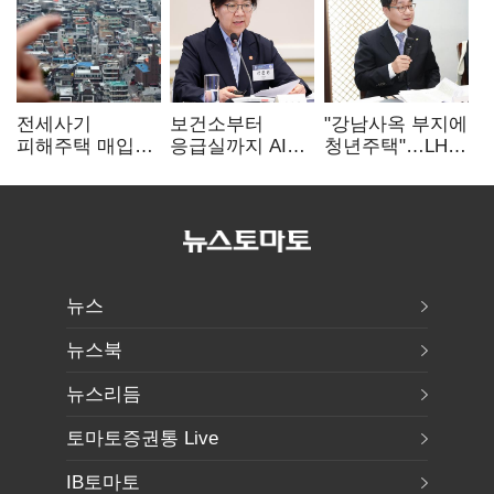
전세사기
보건소부터
"강남사옥 부지에
피해주택 매입
응급실까지 AI
청년주택"…LH도
1만호 돌파…
확산…지역의료
'공급 속도전'
누적 피해자
혁신 본격화
4만278명
뉴스
뉴스북
뉴스리듬
토마토증권통 Live
IB토마토