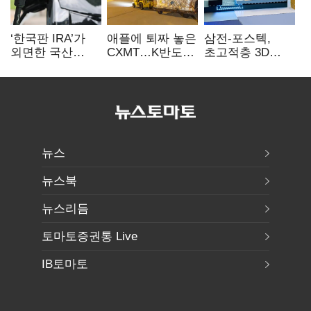
‘한국판 IRA’가
애플에 퇴짜 놓은
삼전-포스텍,
외면한 국산
CXMT…K반도체
초고적층 3D
전기차…
협상력 ‘호재’
낸드 한계 돌파…
실효성에 ‘의문’
성능·전력효율
개선
뉴스
뉴스북
뉴스리듬
토마토증권통 Live
IB토마토