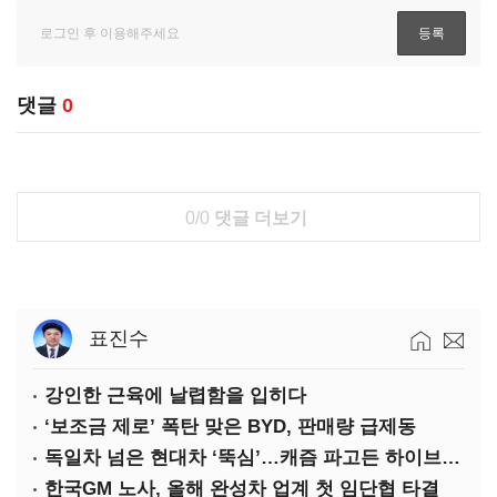
댓글
0
0/0
댓글 더보기
표진수
강인한 근육에 날렵함을 입히다
‘보조금 제로’ 폭탄 맞은 BYD, 판매량 급제동
독일차 넘은 현대차 ‘뚝심’…캐즘 파고든 하이브리드 역전극
한국GM 노사, 올해 완성차 업계 첫 임단협 타결