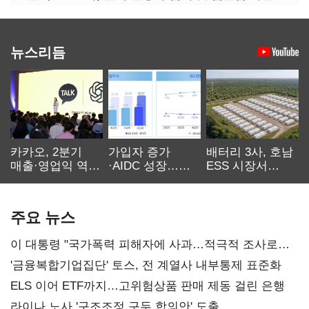
뉴스리듬
카카오, 2분기
가입자 증가
배터리 3사, 호남
매출·영업익 역대
·AIDC 성장…
ESS 시장서
최대…에이전트
SKT 2분기 성장
‘격돌’
AI 수익화 관건
본궤도
주요 뉴스
이 대통령 "국가폭력 피해자에 사과…적극적 조사로
진실 밝혀야"
'금융복합기업집단' 토스, 전 계열사 내부통제 표준화
ELS 이어 ETF까지…고위험상품 판매 제동 걸린 은행
라이나 노사 '구조조정 구두 합의안' 도출