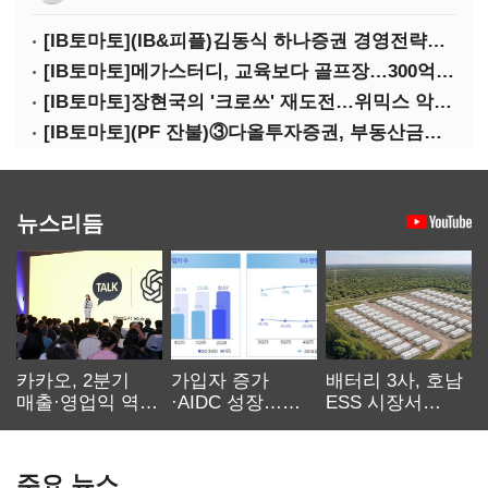
[IB토마토](IB&피플)김동식 하나증권 경영전략본부장
[IB토마토]메가스터디, 교육보다 골프장…300억 대여 뒤 보증 리스크
[IB토마토]장현국의 '크로쓰' 재도전…위믹스 악몽 지울 수 있나
[IB토마토](PF 잔불)③다올투자증권, 부동산금융 줄였지만 정상화는 진행형
뉴스리듬
카카오, 2분기
가입자 증가
배터리 3사, 호남
매출·영업익 역대
·AIDC 성장…
ESS 시장서
최대…에이전트
SKT 2분기 성장
‘격돌’
AI 수익화 관건
본궤도
주요 뉴스