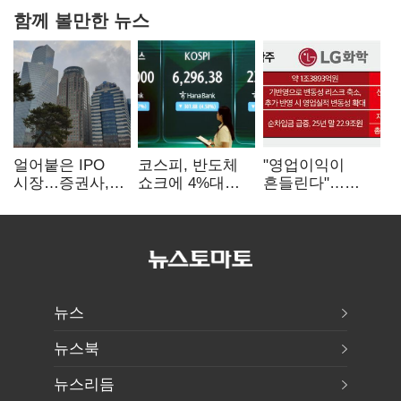
함께 볼만한 뉴스
얼어붙은 IPO
코스피, 반도체
"영업이익이
시장…증권사,
쇼크에 4%대
흔들린다"…
하반기 '대어
급락…코스닥은
화학주, IFRS
전쟁' 기대
5거래일째 상승
18에 취약
뉴스
뉴스북
뉴스리듬