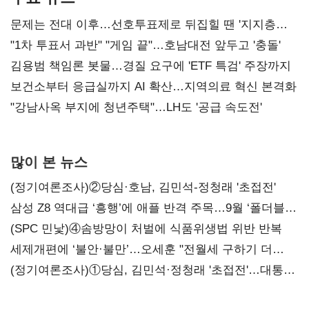
문제는 전대 이후…선호투표제로 뒤집힐 땐 '지지층
불복'
"1차 투표서 과반" "게임 끝"…호남대전 앞두고 '충돌'
김용범 책임론 봇물…경질 요구에 'ETF 특검' 주장까지
보건소부터 응급실까지 AI 확산…지역의료 혁신 본격화
"강남사옥 부지에 청년주택"…LH도 '공급 속도전'
많이 본 뉴스
(정기여론조사)②당심·호남, 김민석-정청래 '초접전'
삼성 Z8 역대급 ‘흥행’에 애플 반격 주목…9월 ‘폴더블
대전’
(SPC 민낯)④솜방망이 처벌에 식품위생법 위반 반복
세제개편에 ‘불안·불만’…오세훈 "전월세 구하기 더
힘들어질 것"
(정기여론조사)①당심, 김민석·정청래 '초접전'…대통령
지지도 '50% 아래로'(종합)