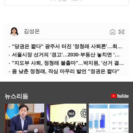
김성은
"당권은 짧다" 광주서 터진 '정청래 사퇴론'…최고위 '아수라장'
서울시장 선거의 '경고'…2030·부동산 놓치면 '총선도 대선도' 패배
"지도부 사퇴, 정청래 불출마"…박지원, '선거 결과 책임' 강조
몸 낮춘 정청래, 작심 마무리 발언 "정권은 짧다"
뉴스리듬