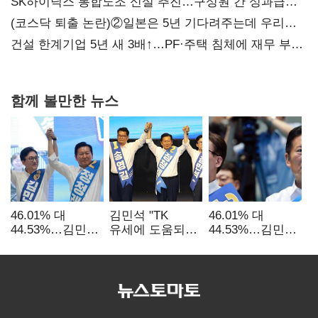
SK하이닉스 통합노조 신설 추진…구성원 간 성과급
불만 확산
(코스닥 퇴출 논란)②일본은 5년 기다려주는데 우리는
당장 퇴출?…시간만으론 부족한 코스닥 구하기
건설 한계기업 5년 새 3배↑…PF·주택 침체에 재무 부담
확대
함께 볼만한 뉴스
46.01% 대
김민석 "TK
46.01% 대
44.53%…김민석·
유세에 도움되는
44.53%…김민석·
정청래
당대표"…정청래
정청래
'초박빙'(종합
"벌써 대표된 양
'초박빙'(종합)
2보)
당직 배분"