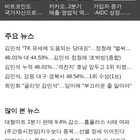
비트코인도
카카오, 2분기
가입자 증가
국가자산으로…'
매출·영업익 역대
·AIDC 성장…
보관·평가·처분'
최대…에이전트
SKT 2분기 성장
기준은 숙제
AI 수익화 관건
본궤도
주요 뉴스
김민석 "TK 유세에 도움되는 당대표"…정청래 "벌써
대표된 양 당직 배분"
46.01% 대 44.53%…김민석·정청래 '초박빙'(종합)
김민석 누적 46.01%…'격전지' 호남 앞두고 1위 지켰다
(2보)
김민석, 강원·대구·경북서 48.54%…1위 수성(1보)
최민희 "골리앗 김민석"…임미애 "부끄러운 줄 알아야"
많이 본 뉴스
대형마트 2분기 판매 9.4% 감소…홈플러스 사태 여파
(주간증시전망)지수보다 종목…선별 장세 이어진다