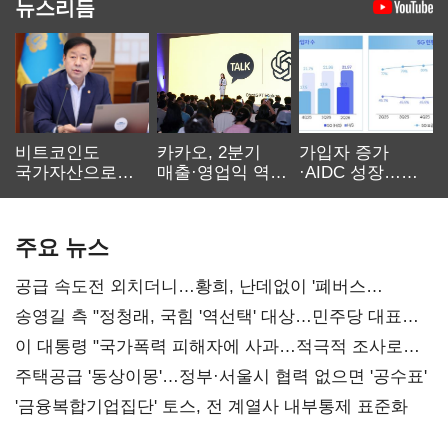
뉴스리듬
비트코인도
카카오, 2분기
가입자 증가
국가자산으로…'
매출·영업익 역대
·AIDC 성장…
보관·평가·처분'
최대…에이전트
SKT 2분기 성장
기준은 숙제
AI 수익화 관건
본궤도
주요 뉴스
공급 속도전 외치더니…황희, 난데없이 '폐버스
리모델링' 제안
송영길 측 "정청래, 국힘 '역선택' 대상…민주당 대표로
총선 지휘 못해"
이 대통령 "국가폭력 피해자에 사과…적극적 조사로
진실 밝혀야"
주택공급 '동상이몽'…정부·서울시 협력 없으면 '공수표'
'금융복합기업집단' 토스, 전 계열사 내부통제 표준화