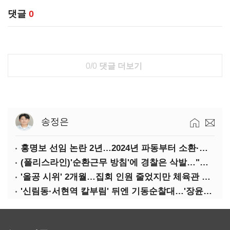
댓글
0
0/0
댓글 더보기
송정은
홍명보 선임 논란 2년…2024년 파동부터 소환·압색까지
(폴리스라인)'순환근무 방침'에 경찰은 삭발…"베테랑·수사력 보강 먼저"
'올공 시위' 2개월…집회 인원 줄었지만 체육관 봉쇄 계속
'신림동·서현역 칼부림' 뒤엔 기동순찰대…'장윤기 은폐·조작' 후엔 내부비리수사대