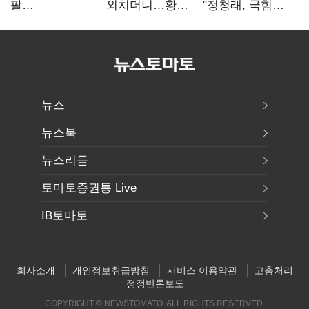
팔
외치더니…황희,
"정청래, 국힘
걷어붙였는데…
난데없이 '폐버스
'역선택' 대상…
여 내부선
리모델링' 제안
민주당 대표로
'부동산
총선 지휘 못해"
망언'(종합)
뉴스
뉴스북
뉴스리듬
토마토증권통 Live
IB토마토
회사소개
개인정보취급방침
서비스 이용약관
고충처리
정정반론보도
COPYRIGHT © NEWSTOMATO. ALL RIGHTS RESERVED.