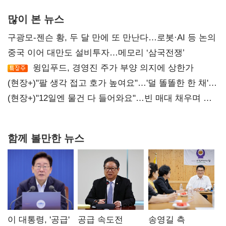
많이 본 뉴스
구광모-젠슨 황, 두 달 만에 또 만난다…로봇·AI 등 논의
중국 이어 대만도 설비투자…메모리 ‘삼국전쟁’
윙입푸드, 경영진 주가 부양 의지에 상한가
(현장+)"팔 생각 접고 호가 높여요"…'덜 똘똘한 한 채'
20억 키맞추기
(현장+)"12일엔 물건 다 들어와요"…빈 매대 채우며 문
연 홈플러스
함께 볼만한 뉴스
이 대통령, '공급'
공급 속도전
송영길 측