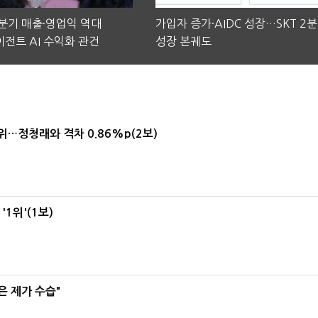
2분기 매출·영업익 역대
가입자 증가·AIDC 성장…SKT 2
전트 AI 수익화 관건
성장 본궤도
1위…정청래와 격차 0.86%p(2보)
1위'(1보)
은 제가 수습"