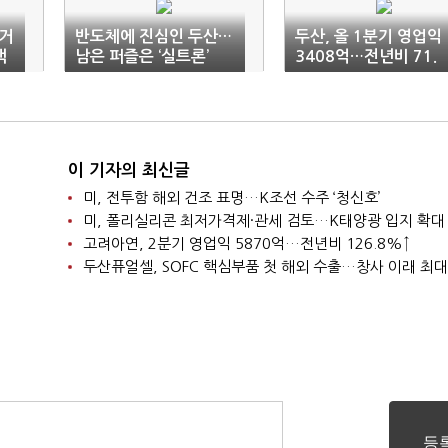
고거
반도체에 진심인 두산…
두산, 올 1분기 영업익
책
남은 퍼즐은 ‘실트론’
3408억…전년비 71.
7%↑
이 기자의 최신글
미, 전투함 해외 건조 표명…K조선 수주 ‘청신호’
미, 폴리실리콘 최저가격제·관세 검토…K태양광 입지 확대
고려아연, 2분기 영업익 5870억…전년비 126.8%↑
두산퓨얼셀, SOFC 핵심부품 첫 해외 수출…창사 이래 최대