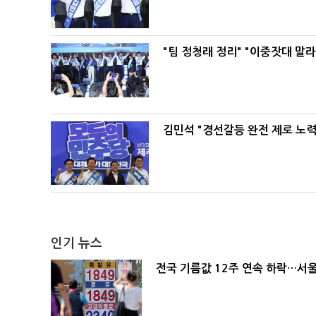
"팀 정청래 정리" "이중잣대 말
김민석 "경선갈등 완전 제로 노력
인기 뉴스
전국 기름값 12주 연속 하락…서울