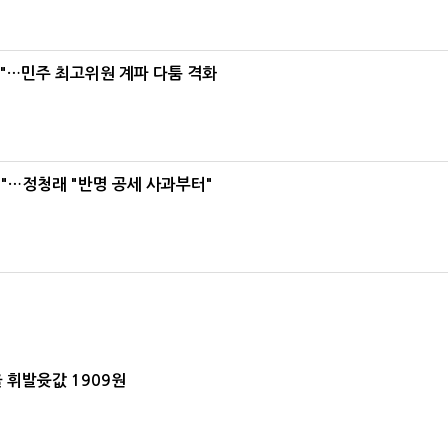
라"…민주 최고위원 계파 다툼 격화
"…정청래 "반명 공세 사과부터"
 휘발윳값 1909원