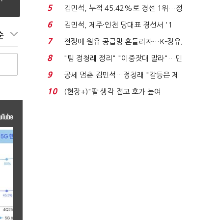
'1위 탈환'(종합)...
5
김민석, 누적 45.42%로 경선 1위…정
청래와 격차 0.86%p(...
6
김민석, 제주·인천 당대표 경선서 '1
순
위'(1보)...
7
전쟁에 원유 공급망 흔들리자…K-정유,
에너지안보 핵심...
8
"팀 정청래 정리" "이중잣대 말라"…민
주 최고위원 계파 다...
9
공세 멈춘 김민석…정청래 "갈등은 제
가 수습"
10
(현장+)"팔 생각 접고 호가 높여
요"…'덜 똘똘한 한 채' 20...