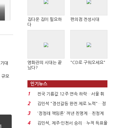
집다운 집이 필요하
편의점 전성시대
다
영화관의 시대는 끝
"CD로 구워오세요"
 기대
났다?
 규모
인기뉴스
1
전국 기름값 12주 연속 하락…서울 휘
발윳값 1909원...
2
김민석 "경선갈등 완전 제로 노력"…정
청래 "반명 공세 사...
3
'정청래 책임론' 꺼낸 친명계…친청계
는 추가투표 때리기...
4
김민석, 제주·인천서 승리…누적 득표율