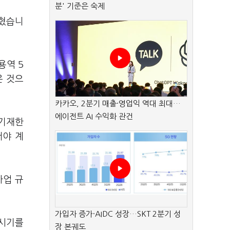
분' 기준은 숙제
밝혔습니
용역 5
은 것으
카카오, 2분기 매출·영업익 역대 최대…
에이전트 AI 수익화 관건
 기재한
서야 계
사업 규
가입자 증가·AIDC 성장…SKT 2분기 성
 시기를
장 본궤도