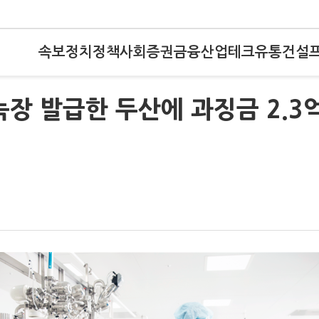
속보
정치
정책
사회
증권
금융
산업
테크
유통
건설
늑장 발급한 두산에 과징금 2.3