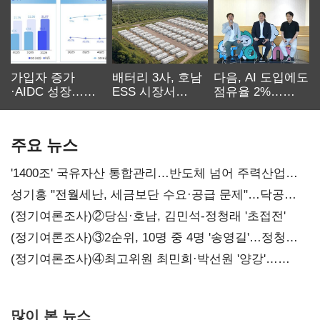
가입자 증가
배터리 3사, 호남
다음, AI 도입에도
·AIDC 성장…
ESS 시장서
점유율 2%…
SKT 2분기 성장
‘격돌’
에이전트
본궤도
차별화가 관건
주요 뉴스
'1400조' 국유자산 통합관리…반도체 넘어 주력산업
구조혁신
성기홍 "전월세난, 세금보단 수요·공급 문제"…닥공
시사
(정기여론조사)②당심·호남, 김민석-정청래 '초접전'
(정기여론조사)③2순위, 10명 중 4명 '송영길'…정청래
'한 자릿수'
(정기여론조사)④최고위원 최민희·박선원 '양강'…
서미화·이성윤·임미애 뒤이어
많이 본 뉴스