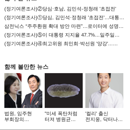
(정기여론조사)②당심·호남, 김민석-정청래 '초접전'
(정기여론조사)①당심, 김민석·정청래 '초접전'…대통령
지지도 '50% 아래로'(종합)
삼전닉스 “주주환원 확대 방안 마련”…로이터에 성명
보내
(정기여론조사)⑤이 대통령 지지율 47.7%…일주일
만에 다시 40%대
(정기여론조사)④최고위원 최민희·박선원 '양강'…
서미화·이성윤·임미애 뒤이어
함께 볼만한 뉴스
법원, 임주현
"미세 폭탄처럼
'컬리' 출신
부회장의
터져 병원균
전지웅, 닥터나우
한미사이언스
박멸"
CMO 선임