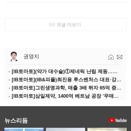
0/0
댓글 더보기
권영지
[IB토마토](약가 대수술)①제네릭 난립 제동…중소 제약사 수익성 비상
[IB토마토](IB&피플)최진용 루스벤처스 대표·강승순 이사
[IB토마토]그린생명과학, 매출 3배 뛰자 65억 증설…상위 2곳 의존도 82%
[IB토마토]삼일제약, 1400억 베트남 공장 '무매출'…한계기업 편입 위기
뉴스리듬