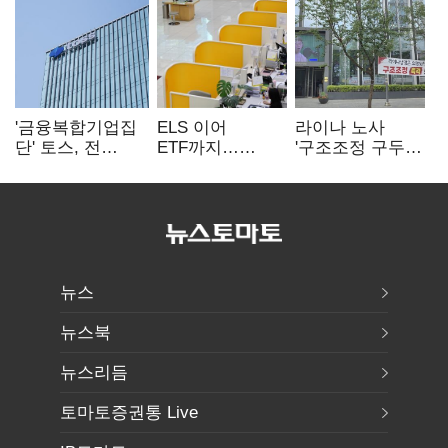
'금융복합기업집
ELS 이어
라이나 노사
단' 토스, 전
ETF까지…
'구조조정 구두
계열사 내부통제
고위험상품 판매
합의안' 도출
표준화
제동 걸린 은행
뉴스
뉴스북
뉴스리듬
토마토증권통 Live