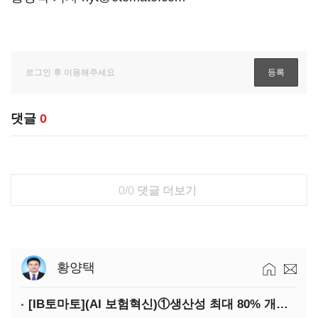
댓글
0
0/0
댓글 더보기
황양택
[IB토마토](AI 보험혁신)①생산성 최대 80% 개선…현실은 '실행 격차'