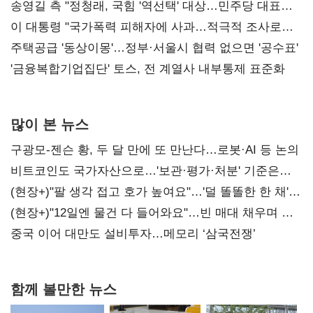
리모델링' 제안
송영길 측 "정청래, 국힘 '역선택' 대상…민주당 대표로
총선 지휘 못해"
이 대통령 "국가폭력 피해자에 사과…적극적 조사로
진실 밝혀야"
주택공급 '동상이몽'…정부·서울시 협력 없으면 '공수표'
'금융복합기업집단' 토스, 전 계열사 내부통제 표준화
많이 본 뉴스
구광모-젠슨 황, 두 달 만에 또 만난다…로봇·AI 등 논의
비트코인도 국가자산으로…'보관·평가·처분' 기준은
숙제
(현장+)"팔 생각 접고 호가 높여요"…'덜 똘똘한 한 채'
20억 키맞추기
(현장+)"12일엔 물건 다 들어와요"…빈 매대 채우며 문
연 홈플러스
중국 이어 대만도 설비투자…메모리 ‘삼국전쟁’
함께 볼만한 뉴스