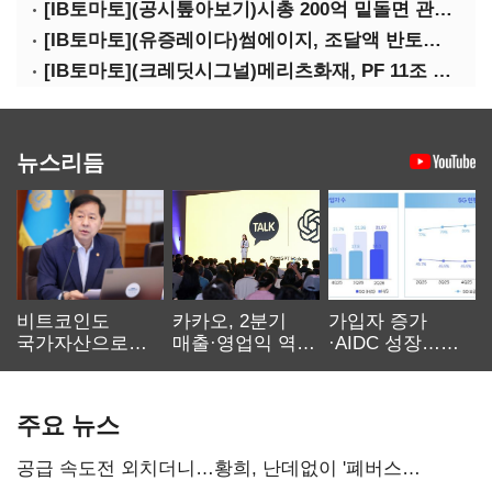
[IB토마토](공시톺아보기)시총 200억 밑돌면 관리종목…상폐 피하려면
[IB토마토](유증레이다)썸에이지, 조달액 반토막…시총 200억 못 넘으면 철회
[IB토마토](크레딧시그널)메리츠화재, PF 11조 노출…부동산 사업성 저하 우려
뉴스리듬
비트코인도
카카오, 2분기
가입자 증가
국가자산으로…'
매출·영업익 역대
·AIDC 성장…
보관·평가·처분'
최대…에이전트
SKT 2분기 성장
기준은 숙제
AI 수익화 관건
본궤도
주요 뉴스
공급 속도전 외치더니…황희, 난데없이 '폐버스