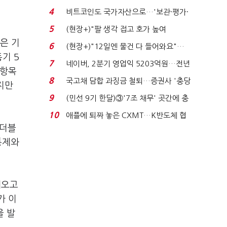
지에 상한가...
4
비트코인도 국가자산으로…'보관·평가·
처분' 기준은 ...
5
(현장+)"팔 생각 접고 호가 높여
요"…'덜 똘똘한 한 채' 20...
은 기
6
(현장+)"12일엔 물건 다 들어와요"…
기 5
빈 매대 채우며 문 연 ...
7
네이버, 2분기 영업익 5203억원…전년
 항목
비 0.2% 감소...
8
국고채 담합 과징금 철퇴…증권사 '충당
지만
금 폭탄' 우려...
9
(민선 9기 한달)③'7조 채무' 곳간에 충
격…추미애, 20년...
10
애플에 퇴짜 놓은 CXMT…K반도체 협
비더블
상력 ‘호재’...
통제와
해오고
가 이
을 발