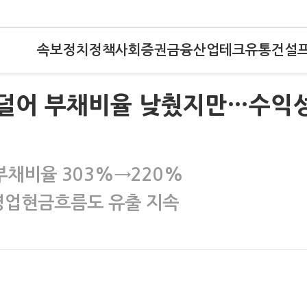
속보
정치
정책
사회
증권
금융
산업
테크
유통
건설
회사 덜어 부채비율 낮췄지만…수익
부채비율 303%→220%
영업현금흐름도 유출 지속