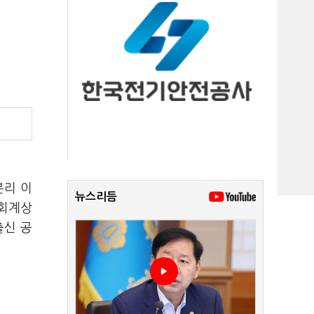
리 이
뉴스리듬
 회계상
출신 공