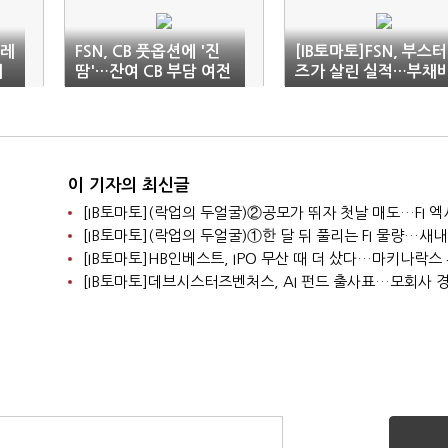
퍼레
FSN, CB 풋옵션에 '진
[IB토마토]FSN, 부스터
지
땀'…잔여 CB 부담 여전
즈가 살린 실적…부채
율 300% 부담
이 기자의 최신글