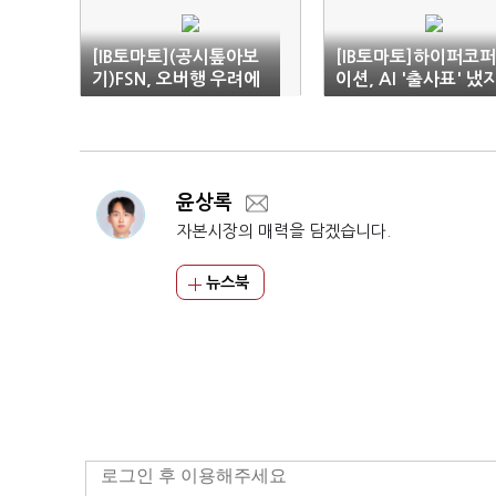
[IB토마토](공시톺아보
[IB토마토]하이퍼코
기)FSN, 오버행 우려에
이션, AI '출사표' 냈
'전전긍긍'
만…문어발 사업 확장
'우려'
윤상록
자본시장의 매력을 담겠습니다.
뉴스북