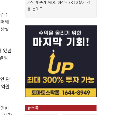
가입자 증가·AIDC 성장…SKT 2분기 성
장 본궤도
대주주
코퍼레
 상실
혀 있던
연결범
동안 단
7억원
뉴스북
 영향