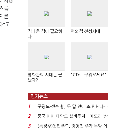
외 시장
 흐름
드 론
다"고
집다운 집이 필요하
편의점 전성시대
다
영화관의 시대는 끝
"CD로 구워오세요"
났다?
인기뉴스
1
구광모-젠슨 황, 두 달 만에 또 만난다…
로봇·AI 등 논...
2
중국 이어 대만도 설비투자…메모리 ‘삼
국전쟁’
3
(특징주)윙입푸드, 경영진 주가 부양 의