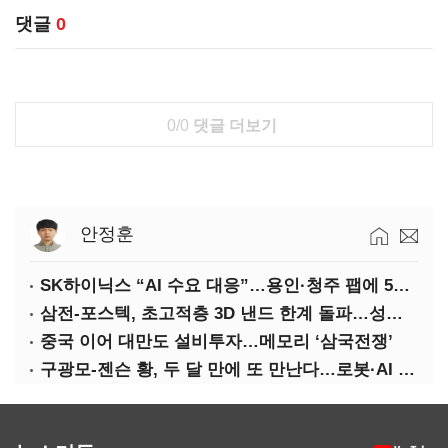
댓글
0
0/0
댓글 더보기
안정훈
SK하이닉스 “AI 수요 대응”…용인·청주 팹에 54조 투자
삼전-포스텍, 초고적층 3D 낸드 한계 돌파…성능·전력효율 개선
중국 이어 대만도 설비투자…메모리 ‘삼국전쟁’
구광모-젠슨 황, 두 달 만에 또 만난다…로봇·AI 등 논의