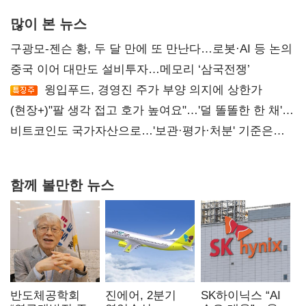
많이 본 뉴스
구광모-젠슨 황, 두 달 만에 또 만난다…로봇·AI 등 논의
중국 이어 대만도 설비투자…메모리 ‘삼국전쟁’
윙입푸드, 경영진 주가 부양 의지에 상한가
(현장+)"팔 생각 접고 호가 높여요"…'덜 똘똘한 한 채'
20억 키맞추기
비트코인도 국가자산으로…'보관·평가·처분' 기준은
숙제
함께 볼만한 뉴스
반도체공학회
진에어, 2분기
SK하이닉스 “AI