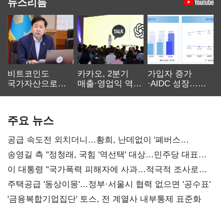
뉴스리듬
비트코인도
카카오, 2분기
가입자 증가
국가자산으로…'
매출·영업익 역대
·AIDC 성장…
보관·평가·처분'
최대…에이전트
SKT 2분기 성장
기준은 숙제
AI 수익화 관건
본궤도
주요 뉴스
공급 속도전 외치더니…황희, 난데없이 '폐버스
리모델링' 제안
송영길 측 "정청래, 국힘 '역선택' 대상…민주당 대표로
총선 지휘 못해"
이 대통령 "국가폭력 피해자에 사과…적극적 조사로
진실 밝혀야"
주택공급 '동상이몽'…정부·서울시 협력 없으면 '공수표'
'금융복합기업집단' 토스, 전 계열사 내부통제 표준화