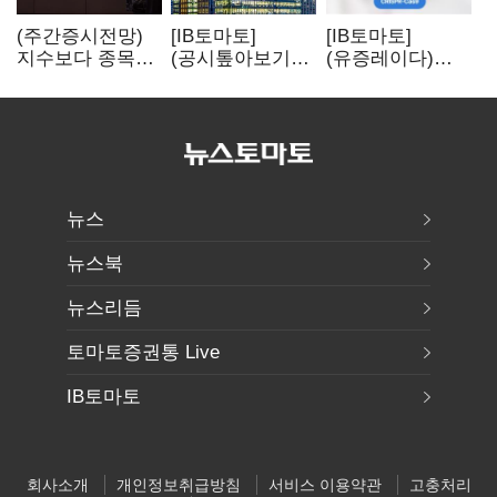
(주간증시전망)
[IB토마토]
[IB토마토]
지수보다 종목…
(공시톺아보기)
(유증레이다)
선별 장세
수주 공시, 왜
툴젠, 조달액
이어진다
바로 매출로
3분의 1 토막…
잡히지 않을까
특허소송
비용부터 챙긴다
뉴스
뉴스북
뉴스리듬
토마토증권통 Live
IB토마토
회사소개
개인정보취급방침
서비스 이용약관
고충처리