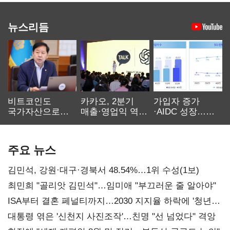
뉴스리듬
비트코인도
카카오, 2분기
가입자 증가
국가자산으로…'
매출·영업익 역대
·AIDC 성장…
보관·평가·처분'
최대…에이전트
SKT 2분기 성장
기준은 숙제
AI 수익화 관건
본궤도
주요 뉴스
김민석, 강원·대구·경북서 48.54%…1위 수성(1보)
최민희 "골리앗 김민석"…임미애 "부끄러운 줄 알아야"
ISA부터 결혼 페널티까지…2030 지지율 하락에 '청년
챙기기'
대통령 엮은 '신천지 사진조작'…친명 "선 넘었다" 격앙