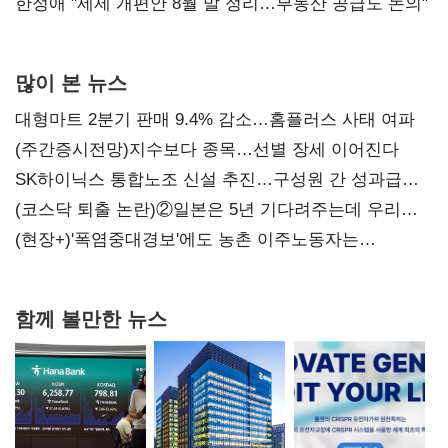
한정애 "세제 개편안 8월 말 정리…부동산 공급도 논의"
많이 본 뉴스
대형마트 2분기 판매 9.4% 감소…홈플러스 사태 여파
(주간증시전망)지수보다 종목…선별 장세 이어진다
SK하이닉스 통합노조 신설 추진…구성원 간 성과급
불만 확산
(코스닥 퇴출 논란)②일본은 5년 기다려주는데 우리는
당장 퇴출?…시간만으론 부족한 코스닥 구하기
(현장+)'폭염중대경보'에도 농촌 이주노동자는
강행군…'야외작업 중지' 권고도 무시
함께 볼만한 뉴스