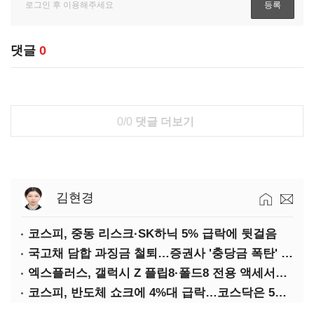
댓글
0
0/0
댓글 더보기
김현경
코스피, 중동 리스크·SK하닉 5% 급락에 뒷걸음
국고채 담합 과징금 철퇴…증권사 '충당금 폭탄' 우려
엑스플러스, 갤럭시 Z 플립8·폴드8 전용 액세서리 출시
코스피, 반도체 쇼크에 4%대 급락…코스닥은 5거래일째 상승