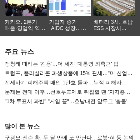
카카오, 2분기
가입자 증가
배터리 3사, 호남
매출·영업익 역대
·AIDC 성장…
ESS 시장서
최대…에이전트
SKT 2분기 성장
‘격돌’
AI 수익화 관건
본궤도
주요 뉴스
정청래 때리는 '김용'…더 세진 '대통령 최측근' 입
트럼프, 폴리실리콘 파생상품에 15% 관세…"미 산업
재건"
전세사기 피해주택 매입 1만호 돌파…누적 피해자
4만278명
문제는 전대 이후…선호투표제로 뒤집힐 땐 '지지층
불복'
"1차 투표서 과반" "게임 끝"…호남대전 앞두고 '충돌'
많이 본 뉴스
구광모-젠슨 황, 두 달 만에 또 만난다…로봇·AI 등 논의