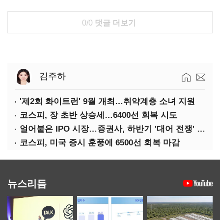
0/0
댓글 더보기
김주하
'제2회 화이트런' 9월 개최…취약계층 소녀 지원
코스피, 장 초반 상승세…6400선 회복 시도
얼어붙은 IPO 시장…증권사, 하반기 '대어 전쟁' 기대
코스피, 미국 증시 훈풍에 6500선 회복 마감
뉴스리듬