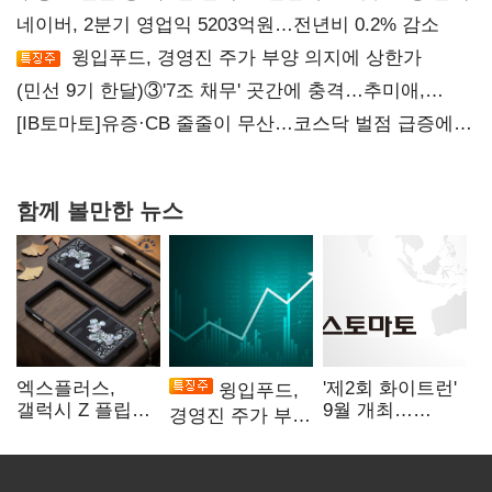
네이버, 2분기 영업익 5203억원…전년비 0.2% 감소
윙입푸드, 경영진 주가 부양 의지에 상한가
(민선 9기 한달)③'7조 채무' 곳간에 충격…추미애,
20년만에 '비상재정' 선언 승부수
[IB토마토]유증·CB 줄줄이 무산…코스닥 벌점 급증에
상폐 압박
함께 볼만한 뉴스
엑스플러스,
'제2회 화이트런'
윙입푸드,
갤럭시 Z 플립8·
9월 개최…
경영진 주가 부양
폴드8 전용
취약계층 소녀
의지에 상한가
액세서리 출시
지원