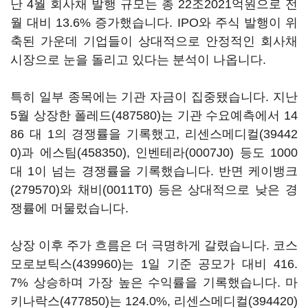
난 4월 회사채 발행 규모는 총 22조2021억원으로 전
월 대비 13.6% 증가했습니다. IPO와 주식 발행이 위
축된 가운데 기업들이 상대적으로 안정적인 회사채
시장으로 눈을 돌리고 있다는 분석이 나옵니다.
특히 일부 종목에는 기관 자금이 집중됐습니다. 지난
5월 상장한
폴레드(487580)
는 기관 수요예측에서 14
86 대 1의 경쟁률을 기록했고,
리센스메디컬(39442
0)
과
에스팀(458350)
,
인벤테라(0007J0)
등도 1000
대 1이 넘는 경쟁률을 기록했습니다. 반면
케이뱅크
(279570)
와
채비(0011T0)
등은 상대적으로 낮은 경
쟁률에 머물렀습니다.
상장 이후 주가 흐름은 더 극명하게 갈렸습니다.
코스
모로보틱스(439960)
는 1일 기준 공모가 대비 416.
7% 상승하며 가장 높은 수익률을 기록했습니다.
마
키나락스(477850)
는 124.0%,
리센스메디컬(394420)