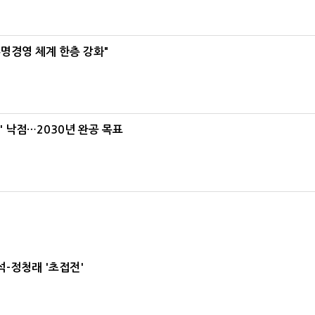
명경영 체계 한층 강화"
' 낙점…2030년 완공 목표
-정청래 '초접전'