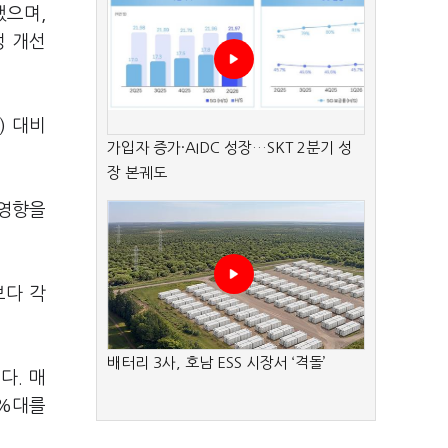
했으며,
성 개선
) 대비
가입자 증가·AIDC 성장…SKT 2분기 성
장 본궤도
 영향을
보다 각
배터리 3사, 호남 ESS 시장서 ‘격돌’
다. 매
6%대를