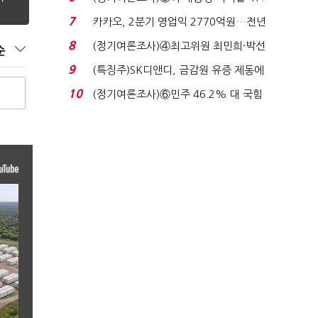
7%…일주일 만에 ...
7
카카오, 2분기 영업익 2770억원…전년
비 36% 증가...
8
(정기여론조사)④최고위원 최민희·박선
순
원 '양강'…서미...
9
(특징주)SK디앤디, 금감원 유증 제동에
장 초반 상한가...
10
(정기여론조사)⑥민주 46.2% 대 국힘
31.0%…오차범위 밖 ...