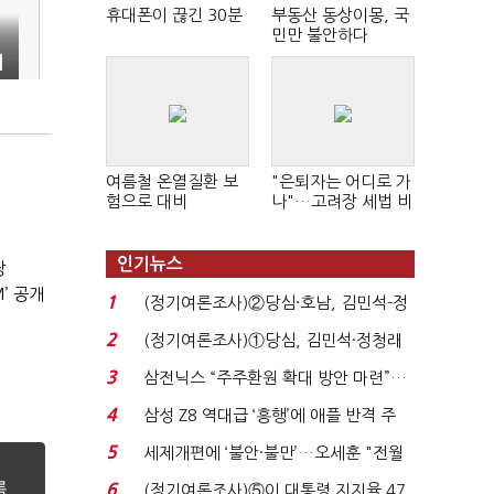
휴대폰이 끊긴 30분
부동산 동상이몽, 국
민만 불안하다
비
여름철 온열질환 보
"은퇴자는 어디로 가
험으로 대비
나"…고려장 세법 비
판 확산
인기뉴스
장
’ 공개
1
(정기여론조사)②당심·호남, 김민석-정
청래 '초접전'...
2
(정기여론조사)①당심, 김민석·정청래
'초접전'…대통령 ...
3
삼전닉스 “주주환원 확대 방안 마련”…
로이터에 성명...
4
삼성 Z8 역대급 ‘흥행’에 애플 반격 주
목…9월 ‘폴...
5
세제개편에 ‘불안·불만’…오세훈 "전월
세 구하기 더 ...
6
(정기여론조사)⑤이 대통령 지지율 47.