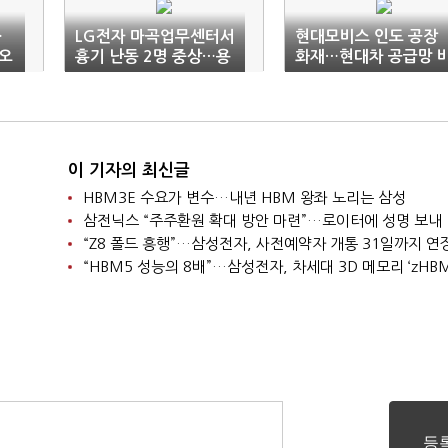
…
LG전자 마곡업무센터서
현대모비스 인도 공장
오
흉기 난동 2명 중상…용
화재…현대차 공급망 
의자 긴급체포
상
이 기자의 최신글
HBM3E 수요가 변수…내년 HBM 왕좌 노리는 삼성
삼전닉스 “주주환원 확대 방안 마련”…로이터에 성명 보내
“Z8 폴드 흥행”…삼성전자, 사전예약자 개통 31일까지 연
“HBM5 성능의 8배”…삼성전자, 차세대 3D 메모리 ‘zHBM