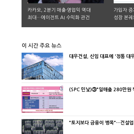
카카오, 2분기 매출·영업익 역대
가입자 증가
최대…에이전트 AI 수익화 관건
성장 본궤
이 시간 주요 뉴스
대우건설, 신임 대표에 '정통 대
(SPC 민낯)③"일매출 280만원
"토지보다 금융이 병목"…건설업계