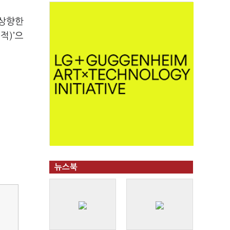
 상향한
적)’으
뉴스북