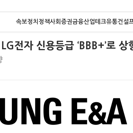
속보
정치
정책
사회
증권
금융
산업
테크
유통
건설
 LG전자 신용등급 ‘BBB+’로 상
향