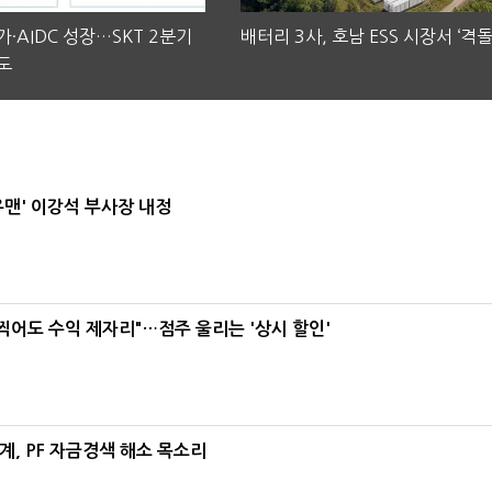
·AIDC 성장…SKT 2분기
배터리 3사, 호남 ESS 시장서 ‘격돌
도
우맨' 이강석 부사장 내정
 찍어도 수익 제자리"…점주 울리는 '상시 할인'
, PF 자금경색 해소 목소리