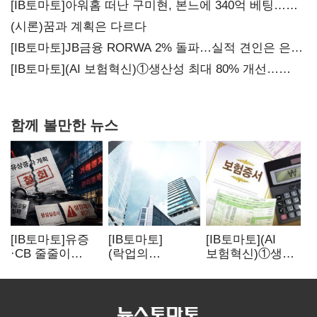
20년만에 '비상재정' 선언 승부수
[IB토마토]아워홈 떠난 구미현, 본느에 340억 베팅…
가족 지배체제 구축
(시론)꿈과 계획은 다르다
[IB토마토]JB금융 RORWA 2% 돌파…실적 견인은 은행
아닌 캐피탈
[IB토마토](AI 보험혁신)①생산성 최대 80% 개선…
현실은 '실행 격차'
함께 볼만한 뉴스
[IB토마토]유증
[IB토마토]
[IB토마토](AI
·CB 줄줄이
(락업의
보험혁신)①생산
무산…코스닥
두얼굴)②공모가
성 최대 80%
벌점 급증에 상폐
뛰자 첫날 매도…
개선…현실은
압박
FI 엑시트 전략
'실행 격차'
갈렸다