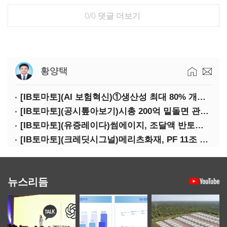
0/0
댓글 더보기
황양택
[IB토마토](AI 보험혁신)①생산성 최대 80% 개선…현실은 '실행 격차'
[IB토마토](공시톺아보기)시총 200억 밑돌면 관리종목…상폐 피하려면
[IB토마토](유증레이다)썸에이지, 조달액 반토막…시총 200억 못 넘으면 철회
[IB토마토](크레딧시그널)메리츠화재, PF 11조 노출…부동산 사업성 저하 우려
뉴스리듬