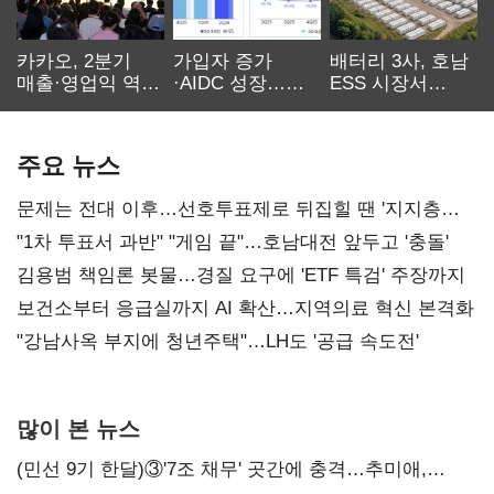
카카오, 2분기
가입자 증가
배터리 3사, 호남
매출·영업익 역대
·AIDC 성장…
ESS 시장서
최대…에이전트
SKT 2분기 성장
‘격돌’
AI 수익화 관건
본궤도
주요 뉴스
문제는 전대 이후…선호투표제로 뒤집힐 땐 '지지층
불복'
"1차 투표서 과반" "게임 끝"…호남대전 앞두고 '충돌'
김용범 책임론 봇물…경질 요구에 'ETF 특검' 주장까지
보건소부터 응급실까지 AI 확산…지역의료 혁신 본격화
"강남사옥 부지에 청년주택"…LH도 '공급 속도전'
많이 본 뉴스
(민선 9기 한달)③'7조 채무' 곳간에 충격…추미애,