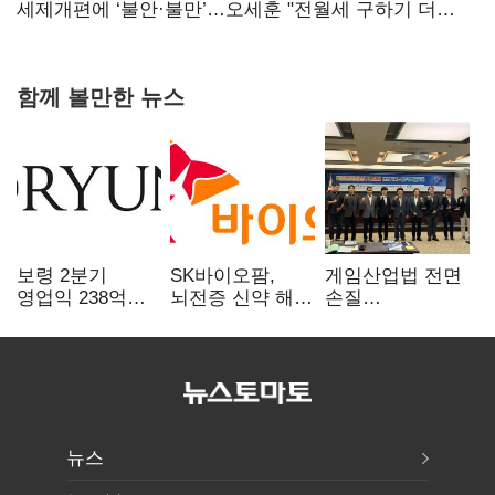
대전’
세제개편에 ‘불안·불만’…오세훈 "전월세 구하기 더
힘들어질 것"
함께 볼만한 뉴스
보령 2분기
SK바이오팜,
게임산업법 전면
영업익 238억…
뇌전증 신약 해외
손질
전년 대비 6.2%↓
흥행 발판…
공감대…"낡은
차세대 신약 개발
규제 걷고
속도
안전장치 촘촘히
해야"
뉴스