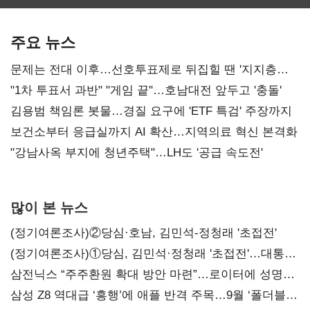
최대…에이전트
SKT 2분기 성장
‘격돌’
AI 수익화 관건
본궤도
주요 뉴스
문제는 전대 이후…선호투표제로 뒤집힐 땐 '지지층
불복'
"1차 투표서 과반" "게임 끝"…호남대전 앞두고 '충돌'
김용범 책임론 봇물…경질 요구에 'ETF 특검' 주장까지
보건소부터 응급실까지 AI 확산…지역의료 혁신 본격화
"강남사옥 부지에 청년주택"…LH도 '공급 속도전'
많이 본 뉴스
(정기여론조사)②당심·호남, 김민석-정청래 '초접전'
(정기여론조사)①당심, 김민석·정청래 '초접전'…대통령
지지도 '50% 아래로'(종합)
삼전닉스 “주주환원 확대 방안 마련”…로이터에 성명
보내
삼성 Z8 역대급 ‘흥행’에 애플 반격 주목…9월 ‘폴더블