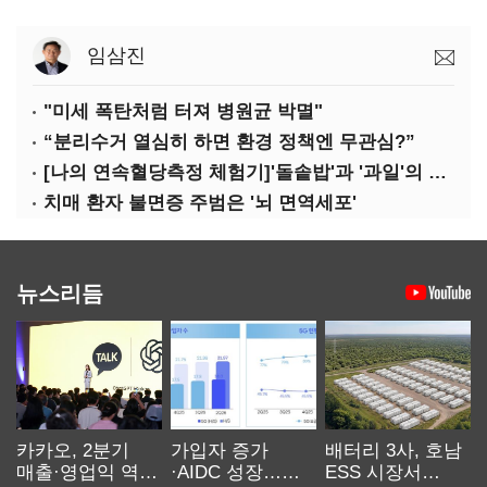
임삼진
"미세 폭탄처럼 터져 병원균 박멸"
“분리수거 열심히 하면 환경 정책엔 무관심?”
[나의 연속혈당측정 체험기]'돌솥밥'과 '과일'의 놀라운 배신
치매 환자 불면증 주범은 '뇌 면역세포'
뉴스리듬
카카오, 2분기
가입자 증가
배터리 3사, 호남
매출·영업익 역대
·AIDC 성장…
ESS 시장서