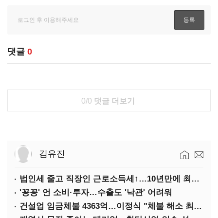
댓글
0
0/0
댓글 더보기
김유진
법인세 줄고 직장인 근로소득세↑…10년만에 최대치
'꽁꽁' 언 소비·투자…수출도 '낙관' 어려워
건설업 임금체불 4363억…이정식 "체불 해소 최우선"