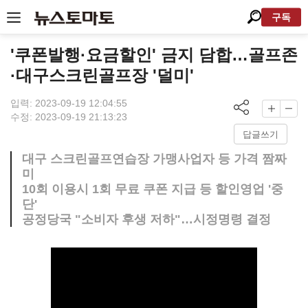
구독
'쿠폰발행·요금할인' 금지 담합…골프존
·대구스크린골프장 '덜미'
입력: 2023-09-19 12:04:55
수정: 2023-09-19 21:13:23
답글쓰기
대구 스크린골프연습장 가맹사업자 등 가격 짬짜
미
10회 이용시 1회 무료 쿠폰 지급 등 할인영업 '중
단'
공정당국 "소비자 후생 저하"…시정명령 결정