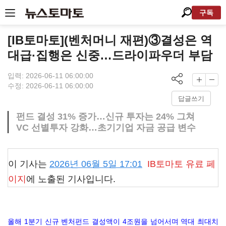
구독
[IB토마토](벤처머니 재편)③결성은 역
대급·집행은 신중…드라이파우더 부담
입력: 2026-06-11 06:00:00
수정: 2026-06-11 06:00:00
답글쓰기
펀드 결성 31% 증가…신규 투자는 24% 그쳐
VC 선별투자 강화…초기기업 자금 공급 변수
이 기사는
2026년 06월 5일 17:01
IB토마토
유료 페
이지
에 노출된 기사입니다.
올해 1분기 신규 벤처펀드 결성액이 4조원을 넘어서며 역대 최대치