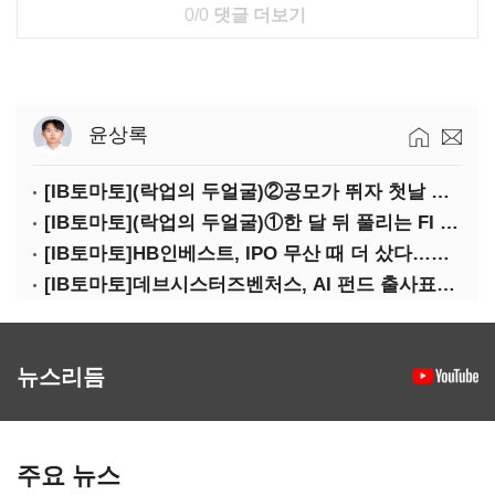
0/0
댓글 더보기
윤상록
[IB토마토](락업의 두얼굴)②공모가 뛰자 첫날 매도…FI 엑시트 전략 갈렸다
[IB토마토](락업의 두얼굴)①한 달 뒤 풀리는 FI 물량…새내기주 오버행 경계
[IB토마토]HB인베스트, IPO 무산 때 더 샀다…마키나락스 투자 2.7배 회수
[IB토마토]데브시스터즈벤처스, AI 펀드 출사표…모회사 경영난 변수
뉴스리듬
주요 뉴스