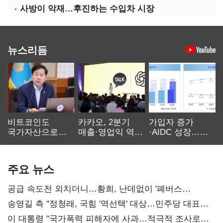
사방이 악재…후진하는 수입차 시장
뉴스리듬
비트코인도
카카오, 2분기
가입자 증가
국가자산으로…'
매출·영업익 역대
·AIDC 성장…
보관·평가·처분'
최대…에이전트
SKT 2분기 성장
기준은 숙제
AI 수익화 관건
본궤도
주요 뉴스
공급 속도전 외치더니…황희, 난데없이 '폐버스
리모델링' 제안
송영길 측 "정청래, 국힘 '역선택' 대상…민주당 대표로
총선 지휘 못해"
이 대통령 "국가폭력 피해자에 사과…적극적 조사로