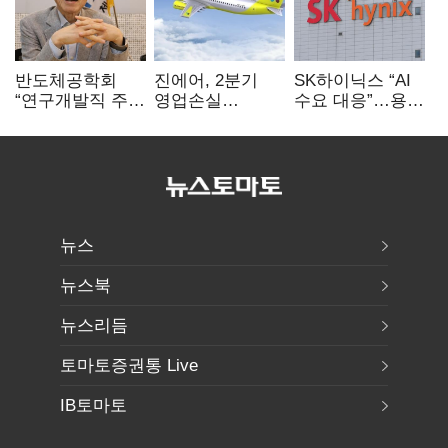
반도체공학회
진에어, 2분기
SK하이닉스 “AI
“연구개발직 주
영업손실
수요 대응”…용인
52시간제
731억…유가
·청주 팹에 54조
개선해야”
상승 여파
투자
뉴스
뉴스북
뉴스리듬
토마토증권통 Live
IB토마토