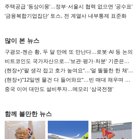
진실 밝혀야"
주택공급 '동상이몽'…정부·서울시 협력 없으면 '공수표'
'금융복합기업집단' 토스, 전 계열사 내부통제 표준화
많이 본 뉴스
구광모-젠슨 황, 두 달 만에 또 만난다…로봇·AI 등 논의
비트코인도 국가자산으로…'보관·평가·처분' 기준은
숙제
(현장+)"팔 생각 접고 호가 높여요"…'덜 똘똘한 한 채'
20억 키맞추기
(현장+)"12일엔 물건 다 들어와요"…빈 매대 채우며 문
연 홈플러스
중국 이어 대만도 설비투자…메모리 ‘삼국전쟁’
함께 볼만한 뉴스