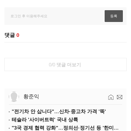
댓글
0
0/0
댓글 더보기
황준익
"전기차 안 삽니다"…신차·중고차 가격 '뚝'
테슬라 '사이버트럭' 국내 상륙
"3국 경제 협력 강화"…정의선·정기선 등 '한미일 경제대화' 참석