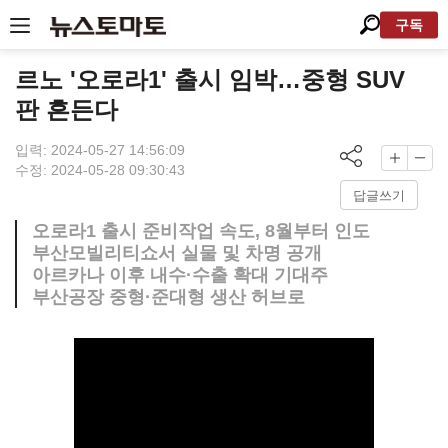
구독
르노 '오로라1' 출시 임박…중형 SUV
판 흔든다
입력: 2024-05-27 14:56:09
수정: 2024-05-28 09:30:43
답글쓰기
오로라1 출시 준비작업 속도, 8월부터 인도
부산모빌리티쇼서 실물 및 차명 공개
아르카나 이후 내수·수출 확대 기대주
부산공장 중형·준대형 생산 허브로