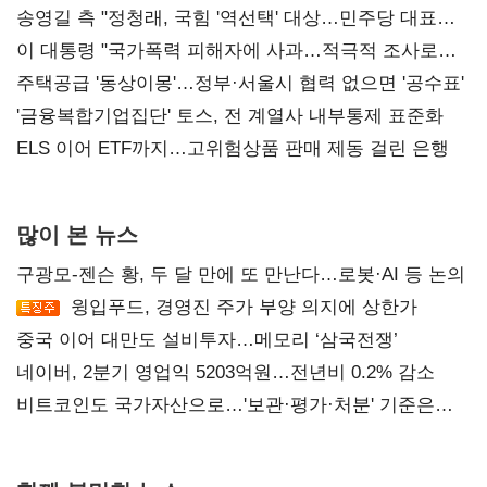
송영길 측 "정청래, 국힘 '역선택' 대상…민주당 대표로
총선 지휘 못해"
이 대통령 "국가폭력 피해자에 사과…적극적 조사로
진실 밝혀야"
주택공급 '동상이몽'…정부·서울시 협력 없으면 '공수표'
'금융복합기업집단' 토스, 전 계열사 내부통제 표준화
ELS 이어 ETF까지…고위험상품 판매 제동 걸린 은행
많이 본 뉴스
구광모-젠슨 황, 두 달 만에 또 만난다…로봇·AI 등 논의
윙입푸드, 경영진 주가 부양 의지에 상한가
중국 이어 대만도 설비투자…메모리 ‘삼국전쟁’
네이버, 2분기 영업익 5203억원…전년비 0.2% 감소
비트코인도 국가자산으로…'보관·평가·처분' 기준은
숙제