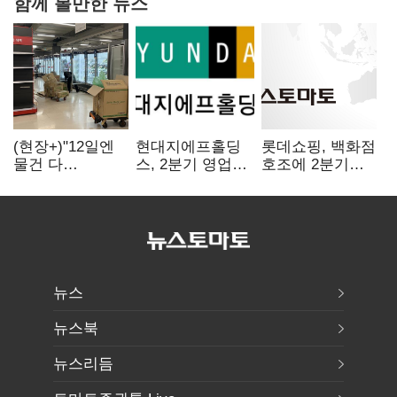
함께 볼만한 뉴스
(현장+)"12일엔
현대지에프홀딩
롯데쇼핑, 백화점
물건 다
스, 2분기 영업익
호조에 2분기
들어와요"…빈
15.6%↑…500억
영업익 121%
매대 채우며 문
규모 자사주 매입
급증
연 홈플러스
뉴스
뉴스북
뉴스리듬