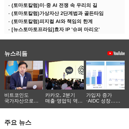
(토마토칼럼)미·중 AI 전쟁 속 우리의 길
(토마토칼럼)가상자산 2단계법과 골든타임
(토마토칼럼)피지컬 AI와 책임의 한계
[뉴스토마토프라임]효자 IP '슈퍼 마리오'
뉴스리듬
비트코인도
카카오, 2분기
가입자 증가
국가자산으로…'
매출·영업익 역대
·AIDC 성장…
보관·평가·처분'
최대…에이전트
SKT 2분기 성장
기준은 숙제
AI 수익화 관건
본궤도
주요 뉴스