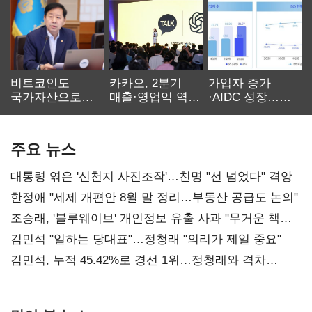
비트코인도
카카오, 2분기
가입자 증가
국가자산으로…'
매출·영업익 역대
·AIDC 성장…
보관·평가·처분'
최대…에이전트
SKT 2분기 성장
기준은 숙제
AI 수익화 관건
본궤도
주요 뉴스
대통령 엮은 '신천지 사진조작'…친명 "선 넘었다" 격앙
한정애 "세제 개편안 8월 말 정리…부동산 공급도 논의"
조승래, '블루웨이브' 개인정보 유출 사과 "무거운 책임
통감"
김민석 "일하는 당대표"…정청래 "의리가 제일 중요"
김민석, 누적 45.42%로 경선 1위…정청래와 격차
0.86%p(2보)