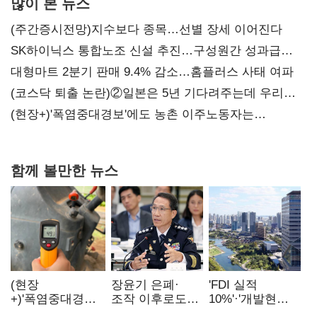
많이 본 뉴스
(주간증시전망)지수보다 종목…선별 장세 이어진다
SK하이닉스 통합노조 신설 추진…구성원간 성과급
불만 확산
대형마트 2분기 판매 9.4% 감소…홈플러스 사태 여파
(코스닥 퇴출 논란)②일본은 5년 기다려주는데 우리는
당장 퇴출?…시간만으론 부족한 코스닥 구하기
(현장+)'폭염중대경보'에도 농촌 이주노동자는
강행군…'야외작업 중지' 권고도 무시
함께 볼만한 뉴스
(현장
장윤기 은폐·
'FDI 실적
+)'폭염중대경보'
조작 이후로도
10%'·'개발현안
에도 농촌
정보유출·
산적'…