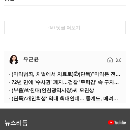
0/0
댓글 더보기
유근윤
(마약범죄, 처벌에서 치료로)②(단독)"마약은 전염병…여성 맞춤형 재활과정 개발 중"
72년 만에 '수사권' 폐지…검찰 '무력감' 속 구자현 사의
(부음)박찬대(인천광역시장)씨 모친상
(단독)'개인회생' 역대 최대인데…'통계도, 배려도' 없는 사법부
뉴스리듬