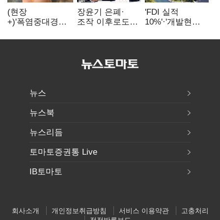
(현장
장윤기 은폐·
'FDI 실적
+)'폭염중대경보'
조작 이후로도
10%'·'개발현안
에도 농촌
정보유출·
산적'…
이주노동자는
내부비위…경찰
인천경제청장
강행군…'야외작
신뢰는 어디에
구원투수 찾기
업 중지' 권고도
무시
뉴스
뉴스북
뉴스리듬
토마토증권통 Live
IB토마토
회사소개
개인정보취급방침
서비스 이용약관
고충처리