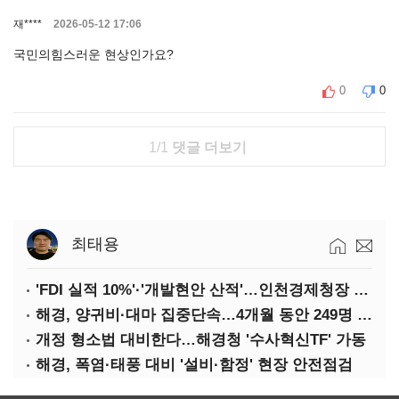
재****
2026-05-12 17:06
국민의힘스러운 현상인가요?
0
0
1/1
댓글 더보기
최태용
'FDI 실적 10%'·'개발현안 산적'…인천경제청장 구원투수 찾기
해경, 양귀비·대마 집중단속…4개월 동안 249명 검거
개정 형소법 대비한다…해경청 '수사혁신TF' 가동
해경, 폭염·태풍 대비 '설비·함정' 현장 안전점검