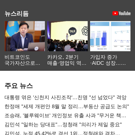
뉴스리듬
비트코인도
카카오, 2분기
가입자 증가
국가자산으로…'
매출·영업익 역대
·AIDC 성장…
보관·평가·처분'
최대…에이전트
SKT 2분기 성장
기준은 숙제
AI 수익화 관건
본궤도
주요 뉴스
대통령 엮은 '신천지 사진조작'…친명 "선 넘었다" 격앙
한정애 "세제 개편안 8월 말 정리…부동산 공급도 논의"
조승래, '블루웨이브' 개인정보 유출 사과 "무거운 책임
통감"
김민석 "일하는 당대표"…정청래 "의리가 제일 중요"
김민석, 누적 45.42%로 경선 1위…정청래와 격차