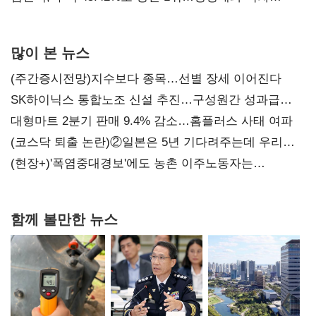
0.86%p(2보)
많이 본 뉴스
(주간증시전망)지수보다 종목…선별 장세 이어진다
SK하이닉스 통합노조 신설 추진…구성원간 성과급
불만 확산
대형마트 2분기 판매 9.4% 감소…홈플러스 사태 여파
(코스닥 퇴출 논란)②일본은 5년 기다려주는데 우리는
당장 퇴출?…시간만으론 부족한 코스닥 구하기
(현장+)'폭염중대경보'에도 농촌 이주노동자는
강행군…'야외작업 중지' 권고도 무시
함께 볼만한 뉴스