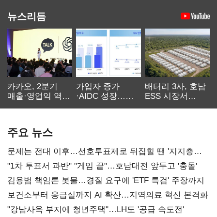
뉴스리듬
카카오, 2분기
가입자 증가
배터리 3사, 호남
매출·영업익 역대
·AIDC 성장…
ESS 시장서
최대…에이전트
SKT 2분기 성장
‘격돌’
AI 수익화 관건
본궤도
주요 뉴스
문제는 전대 이후…선호투표제로 뒤집힐 땐 '지지층
불복'
"1차 투표서 과반" "게임 끝"…호남대전 앞두고 '충돌'
김용범 책임론 봇물…경질 요구에 'ETF 특검' 주장까지
보건소부터 응급실까지 AI 확산…지역의료 혁신 본격화
"강남사옥 부지에 청년주택"…LH도 '공급 속도전'