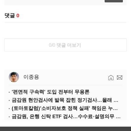
댓글
0
0/0
댓글 더보기
이종용
'편면적 구속력' 도입 전부터 무용론
금감원 현안검사에 발목 잡힌 정기검사…몰래 웃는 금융권
(토마토칼럼)'소비자보호 정책 실패' 책임은 누가 지나
금감원, 은행 신탁 ETF 검사…수수료·설명의무 정조준