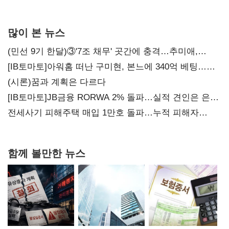
많이 본 뉴스
(민선 9기 한달)③'7조 채무' 곳간에 충격…추미애,
20년만에 '비상재정' 선언 승부수
[IB토마토]아워홈 떠난 구미현, 본느에 340억 베팅…
가족 지배체제 구축
(시론)꿈과 계획은 다르다
[IB토마토]JB금융 RORWA 2% 돌파…실적 견인은 은행
아닌 캐피탈
전세사기 피해주택 매입 1만호 돌파…누적 피해자
4만278명
함께 볼만한 뉴스