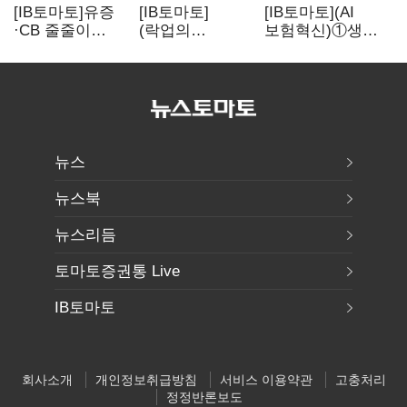
[IB토마토]유증
[IB토마토]
[IB토마토](AI
·CB 줄줄이
(락업의
보험혁신)①생산
무산…코스닥
두얼굴)②공모가
성 최대 80%
벌점 급증에 상폐
뛰자 첫날 매도…
개선…현실은
압박
FI 엑시트 전략
'실행 격차'
갈렸다
뉴스
뉴스북
뉴스리듬
토마토증권통 Live
IB토마토
회사소개
개인정보취급방침
서비스 이용약관
고충처리
정정반론보도