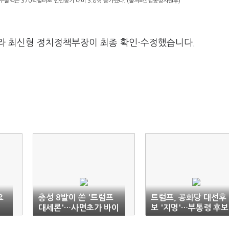
수출액은 370억달러로 전년동기 대비 3.8% 증가했다. (출처=산업통상자원부)
라 최신형 정치정책부장이 최종 확인·수정했습니다.
요
총성 8발이 쏜 '트럼프
트럼프, 공화당 대선후
대세론'…사면초가 바이
보 '지명'…부통령 후보
든
에 '강경보수' 밴스