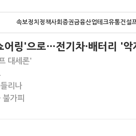
속보
정치
정책
사회
증권
금융
산업
테크
유통
건설
쇼어링'으로…전기차·배터리 '악
프 대세론'
조
 흔들리나
화 불가피