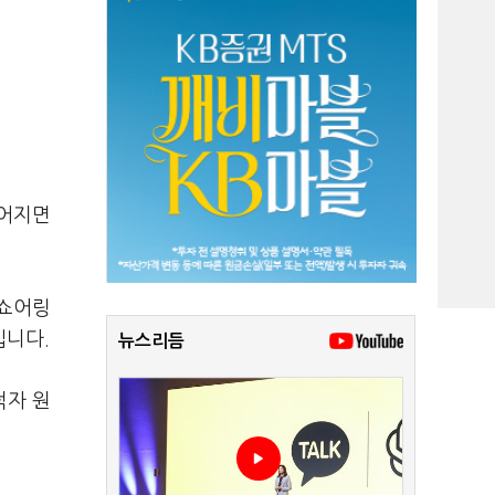
굳어지면
온쇼어링
입니다.
뉴스리듬
적자 원