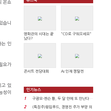
뉴스북
의 온쇼
 있습니
영화관의 시대는 끝
"CD로 구워오세요"
났다?
하는 인
 필요가
콘서트 전당대회
AI 인재 쟁탈전
지고 있
인기뉴스
가능성이
1
구광모-젠슨 황, 두 달 만에 또 만난다…
로봇·AI 등 논...
2
(특징주)윙입푸드, 경영진 주가 부양 의