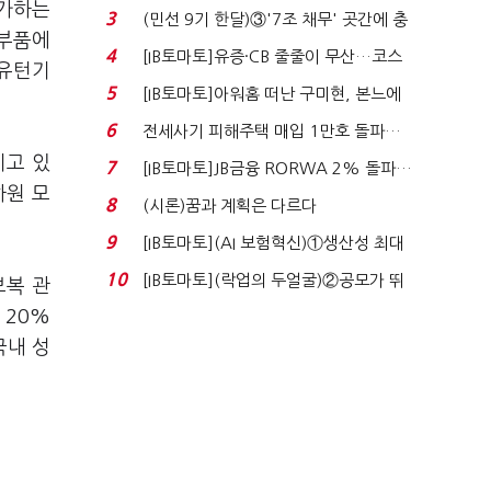
증가하는
지에 상한가...
3
(민선 9기 한달)③'7조 채무' 곳간에 충
 부품에
격…추미애, 20년...
4
[IB토마토]유증·CB 줄줄이 무산…코스
 유턴기
닥 벌점 급증에 ...
5
[IB토마토]아워홈 떠난 구미현, 본느에
340억 베팅…가...
6
전세사기 피해주택 매입 1만호 돌파…
누적 피해자 4만2...
지고 있
7
[IB토마토]JB금융 RORWA 2% 돌파…
하원 모
실적 견인은 은행 ...
8
(시론)꿈과 계획은 다르다
9
[IB토마토](AI 보험혁신)①생산성 최대
80% 개선…현실...
10
[IB토마토](락업의 두얼굴)②공모가 뛰
보복 관
자 첫날 매도…FI ...
 20%
국내 성