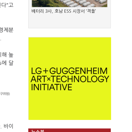
된다"고
배터리 3사, 호남 ESS 시장서 ‘격돌’
업경제분
.
비해 높
%에 달
연구위원)
. 바이