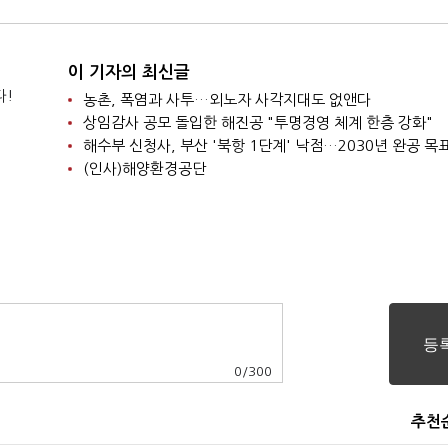
이 기자의 최신글
다!
농촌, 폭염과 사투…외노자 사각지대도 없앤다
상임감사 공모 돌입한 해진공 "투명경영 체계 한층 강화"
해수부 신청사, 부산 '북항 1단계' 낙점…2030년 완공 목
(인사)해양환경공단
0
/
300
추천