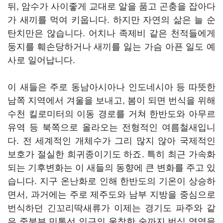
뒤, 암수가 사이좋게 교대로 알을 품고 곤충을 잡아다
가 새끼를 먹여 키웁니다. 하지만 자연의 삶은 늘 순
탄치만은 않습니다. 어치나 족제비 같은 천적들에게
둥지를 훼손당하거나 새끼를 잃는 가슴 아픈 일도 예
사로 일어납니다.
이 새들은 주로 동남아시아나 인도네시아 등 따뜻한
남쪽 지역에서 겨울을 보내고, 봄이 되면 번식을 위해
수천 킬로미터의 이동 경로를 거쳐 한반도와 아무르
유역 등 북쪽으로 올라오는 전형적인 여름철새입니
다. 전 세계적인 개체수가 그리 많지 않아 국제적인
보호가 절실한 희귀종이기도 하죠. 특히 최근 가속화
되는 기후변화는 이 새들의 동향에 큰 변화를 주고 있
습니다. 지구 온난화로 인해 한반도의 기온이 상승하
면서, 과거에는 주로 제주도와 남부 지방을 중심으로
번식하던 긴꼬리딱새류가 이제는 경기도 파주와 같
은 중북부 민통선 인근의 울창한 숲까지 번식 영역을