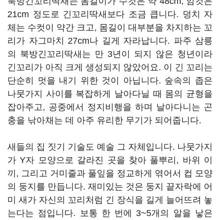
북방긴꼬리딱새는 몸길이가 수컷은 약 48cm, 암컷은
21cm 정도로 긴꼬리딱새보다 조금 큽니다. 덩치 자
체는 수컷이 약간 크고, 몸길이 대부분을 차지하는 꼬
리가 자그마치 27cm나 길게 자라납니다. 파주 삼릉
의 북방긴꼬리딱새는 만 3년이 되지 않은 청년이라
긴꼬리가 아직 크게 생성되지 않았어요. 이 긴 꼬리는
단순히 멋을 내기 위한 것이 아닙니다. 숲속의 좁은
나뭇가지 사이를 복잡하게 날아다닐 때 몸의 균형을
잡아주고, 공중에서 정지비행을 하며 날아다니는 곤
충을 낚아채는 데 아주 유리한 무기가 되어줍니다.
새들의 집 짓기 기술도 예술 그 자체입니다. 나뭇가지
가 Y자 모양으로 갈라진 곳을 찾아 풀뿌리, 바위 이
끼, 그리고 거미줄과 풀잎을 정교하게 엮어서 컵 모양
의 둥지를 만듭니다. 재미있는 것은 둥지 끝자락에 어
미 새가 자신의 꼬리처럼 긴 장식을 길게 늘어뜨려 놓
는다는 점입니다. 보통 한 번에 3~5개의 알을 낳은