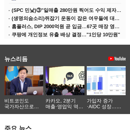
(SPC 민낯)③"일매출 280만원 찍어도 수익 제자리"…점주 울리는 '상시 할인'
(생명의숨소리)쥐잡기 운동이 잡은 여우들에 대하여
홈플러스, DIP 2000억원 곧 입금…67곳 매장 영업 재개 예정
쿠팡에 개인정보 유출 배상 결정…"1인당 10만원"
뉴스리듬
비트코인도
카카오, 2분기
가입자 증가
국가자산으로…'
매출·영업익 역대
·AIDC 성장…
보관·평가·처분'
최대…에이전트
SKT 2분기 성장
기준은 숙제
AI 수익화 관건
본궤도
주요 뉴스