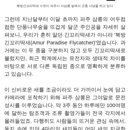
북방긴꼬리딱새 수컷이 파주시 서삼릉 숲에서 곤충 사냥을 하고 있다.
그런데 지난달부터 이달 초까지 파주 삼릉의 어두컴
컴한 단풍나무숲을 뜨겁게 달군 주인공을 자세히 살
펴보니, 우리가 흔히 알던 긴꼬리딱새가 아니라 '북방
긴꼬리딱새(
Amur Paradise Flycatcher
)'였습니다. 과
거에는 이 두 종을 구분하지 않고 모두 긴꼬리딱새로
불렀지만, 최근 학계에서는 유전자와 생태적 차이를
바탕으로 서로 다른 독립된 종으로 명확하게 분류하
고 있습니다.
이 신비로운 새를 조금이라도 더 가까이서 눈에 담고
카메라에 포착하기 위해 파주 삼릉은 그야말로 문전
성시를 이루었습니다. 약 3주 동안 하루에만 100여명
에 달하는 탐조객과 조류 촬영가들이 전국 각지에서
몰려들었죠. 다행히도 사람들의 뜨거운 관심 속에서,
둥지 속에 있던 4마리의 새끼들이 어미 새의 지극한