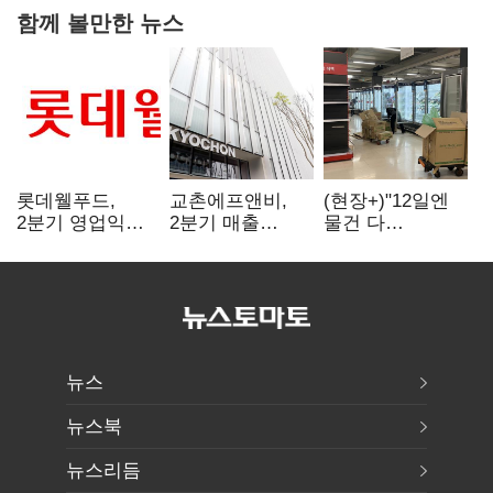
함께 볼만한 뉴스
롯데웰푸드,
교촌에프앤비,
(현장+)"12일엔
2분기 영업익
2분기 매출
물건 다
89%↑…해외
1323억원…
들어와요"…빈
사업이 실적 견인
전년보다 4.9%↑
매대 채우며 문
연 홈플러스
뉴스
뉴스북
뉴스리듬