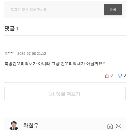
댓글
1
도****
2026-07-08 21:12
북방긴꼬리딱새가 아니라 그냥 긴꼬리딱새가 아닐까요?
0
0
1/1
댓글 더보기
차철우