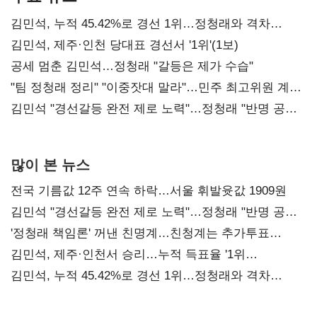
김민석, 누적 45.42%로 경선 1위…정청래와 격차
0.86%p(2보)
김민석, 제주·인천 당대표 경선서 '1위'(1보)
공세 멈춘 김민석…정청래 "갈등은 제가 수습"
"팀 정청래 정리" "이중잣대 말라"…민주 최고위원 계파
다툼 격화
김민석 "경선갈등 완전 제로 노력"…정청래 "반명 공세
사과부터"
많이 본 뉴스
전국 기름값 12주 연속 하락…서울 휘발윳값 1909원
김민석 "경선갈등 완전 제로 노력"…정청래 "반명 공세
사과부터"
'정청래 책임론' 꺼낸 친명계…친청계는 추가투표
때리기
김민석, 제주·인천서 승리…누적 득표율 '1위
탈환'(종합)
김민석, 누적 45.42%로 경선 1위…정청래와 격차
0.86%p(2보)